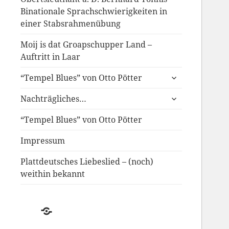
Binationale Sprachschwierigkeiten in
einer Stabsrahmenübung
Moij is dat Groapschupper Land –
Auftritt in Laar
untermenü
“Tempel Blues” von Otto Pötter
anzeigen
untermenü
Nachträgliches…
anzeigen
“Tempel Blues” von Otto Pötter
Impressum
Plattdeutsches Liebeslied – (noch)
weithin bekannt
Der
Schwund