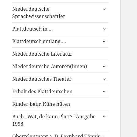
anzeigen
untermenü
Niederdeutsche
anzeigen
Sprachwissenschaftler
untermenü
Plattdeutsch in …
anzeigen
untermenü
Plattdeutsch entlang….
anzeigen
Niederdeutsche Literatur
untermenü
Niederdeutsche Autoren(innen)
anzeigen
untermenü
Niederdeutsches Theater
anzeigen
untermenü
Erhalt des Plattdeutschen
anzeigen
Kinder beim Kühe hüten
untermenü
Buch „Wat, de kann Platt?“ Ausgabe
anzeigen
1998
Obertsleutnant a. D. Bernhard Tönnis –