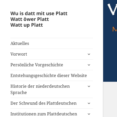
Wu is datt mit use Platt
Watt öwer Platt
Watt up Platt
Aktuelles
untermenü
Vorwort
anzeigen
untermenü
Persönliche Vorgeschichte
anzeigen
Entstehungsgeschichte dieser Website
untermenü
Historie der niederdeutschen
anzeigen
Sprache
untermenü
Der Schwund des Plattdeutschen
anzeigen
untermenü
Institutionen zum Plattdeutschen