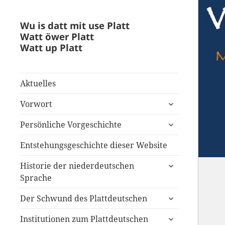
Wu is datt mit use Platt
Watt öwer Platt
Watt up Platt
Aktuelles
untermenü
Vorwort
anzeigen
untermenü
Persönliche Vorgeschichte
anzeigen
Entstehungsgeschichte dieser Website
untermenü
Historie der niederdeutschen
anzeigen
Sprache
untermenü
Der Schwund des Plattdeutschen
anzeigen
untermenü
Institutionen zum Plattdeutschen