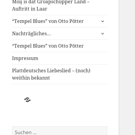
Moij is dat Groapschupper Land –
Auftritt in Laar
untermenü
“Tempel Blues” von Otto Pötter
anzeigen
untermenü
Nachträgliches…
anzeigen
“Tempel Blues” von Otto Pötter
Impressum
Plattdeutsches Liebeslied – (noch)
weithin bekannt
Der
Schwund
des
Plattdeutschen
Suchen