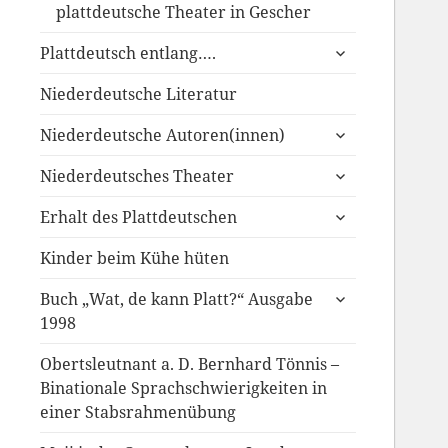
plattdeutsche Theater in Gescher
untermenü
Plattdeutsch entlang….
anzeigen
Niederdeutsche Literatur
untermenü
Niederdeutsche Autoren(innen)
anzeigen
untermenü
Niederdeutsches Theater
anzeigen
untermenü
Erhalt des Plattdeutschen
anzeigen
Kinder beim Kühe hüten
untermenü
Buch „Wat, de kann Platt?“ Ausgabe
anzeigen
1998
Obertsleutnant a. D. Bernhard Tönnis –
Binationale Sprachschwierigkeiten in
einer Stabsrahmenübung