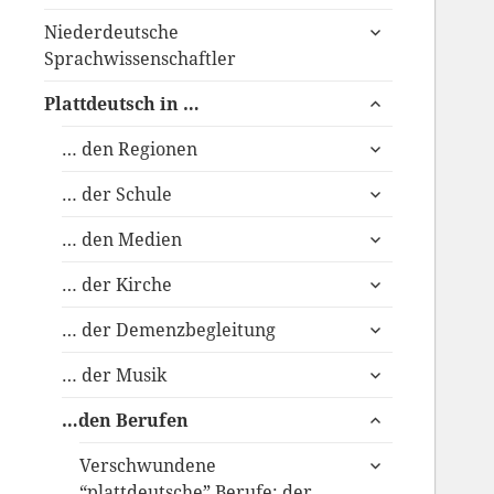
anzeigen
untermenü
Niederdeutsche
anzeigen
Sprachwissenschaftler
untermenü
Plattdeutsch in …
anzeigen
untermenü
… den Regionen
anzeigen
untermenü
… der Schule
anzeigen
untermenü
… den Medien
anzeigen
untermenü
… der Kirche
anzeigen
untermenü
… der Demenzbegleitung
anzeigen
untermenü
… der Musik
anzeigen
untermenü
…den Berufen
anzeigen
untermenü
Verschwundene
anzeigen
“plattdeutsche” Berufe: der