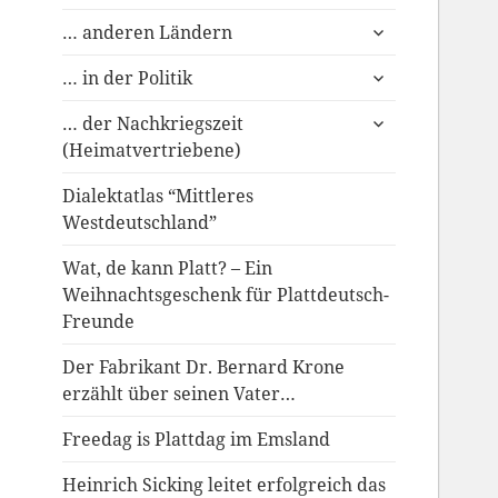
untermenü
… anderen Ländern
anzeigen
untermenü
… in der Politik
anzeigen
untermenü
… der Nachkriegszeit
anzeigen
(Heimatvertriebene)
Dialektatlas “Mittleres
Westdeutschland”
Wat, de kann Platt? – Ein
Weihnachtsgeschenk für Plattdeutsch-
Freunde
Der Fabrikant Dr. Bernard Krone
erzählt über seinen Vater…
Freedag is Plattdag im Emsland
Heinrich Sicking leitet erfolgreich das