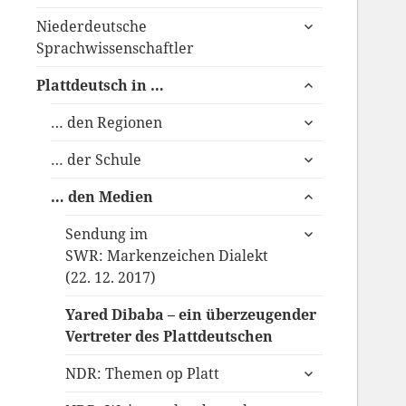
anzeigen
untermenü
Niederdeutsche
anzeigen
Sprachwissenschaftler
untermenü
Plattdeutsch in …
anzeigen
untermenü
… den Regionen
anzeigen
untermenü
… der Schule
anzeigen
untermenü
… den Medien
anzeigen
untermenü
Sendung im
anzeigen
SWR: Markenzeichen Dialekt
(22. 12. 2017)
Yared Dibaba – ein überzeugender
Vertreter des Plattdeutschen
untermenü
NDR: Themen op Platt
anzeigen