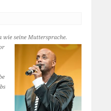
a wie seine
Muttersprache.
or
be
bs