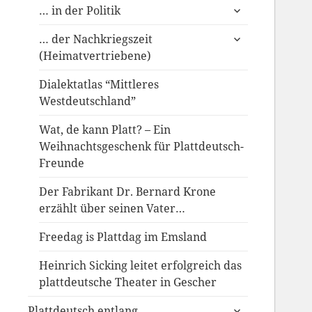
untermenü
… in der Politik
anzeigen
untermenü
… der Nachkriegszeit
anzeigen
(Heimatvertriebene)
Dialektatlas “Mittleres
Westdeutschland”
Wat, de kann Platt? – Ein
Weihnachtsgeschenk für Plattdeutsch-
Freunde
Der Fabrikant Dr. Bernard Krone
erzählt über seinen Vater…
Freedag is Plattdag im Emsland
Heinrich Sicking leitet erfolgreich das
plattdeutsche Theater in Gescher
untermenü
Plattdeutsch entlang….