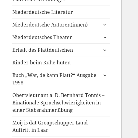
anzeigen
Niederdeutsche Literatur
untermenü
Niederdeutsche Autoren(innen)
anzeigen
untermenü
Niederdeutsches Theater
anzeigen
untermenü
Erhalt des Plattdeutschen
anzeigen
Kinder beim Kühe hüten
untermenü
Buch „Wat, de kann Platt?“ Ausgabe
anzeigen
1998
Obertsleutnant a. D. Bernhard Tönnis –
Binationale Sprachschwierigkeiten in
einer Stabsrahmenübung
Moij is dat Groapschupper Land –
Auftritt in Laar