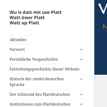
Wu is datt mit use Platt
Watt öwer Platt
Watt up Platt
Aktuelles
untermenü
Vorwort
anzeigen
untermenü
Persönliche Vorgeschichte
anzeigen
Entstehungsgeschichte dieser Website
untermenü
Historie der niederdeutschen
anzeigen
Sprache
untermenü
Der Schwund des Plattdeutschen
anzeigen
untermenü
Institutionen zum Plattdeutschen