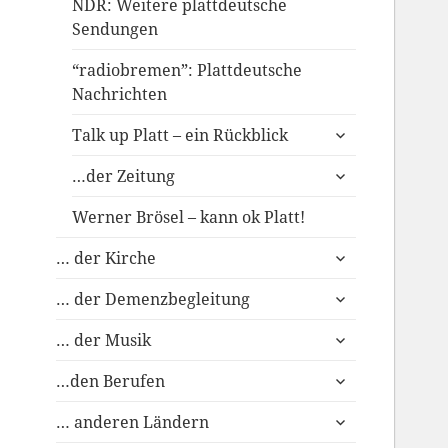
NDR: Weitere plattdeutsche
Sendungen
“radiobremen”: Plattdeutsche
Nachrichten
untermenü
Talk up Platt – ein Rückblick
anzeigen
untermenü
…der Zeitung
anzeigen
Werner Brösel – kann ok Platt!
untermenü
… der Kirche
anzeigen
untermenü
… der Demenzbegleitung
anzeigen
untermenü
… der Musik
anzeigen
untermenü
…den Berufen
anzeigen
untermenü
… anderen Ländern
anzeigen