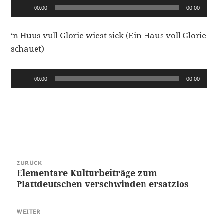
Audio-
00:00
00:00
Player
‘n Huus vull Glorie wiest sick (Ein Haus voll Glorie
schauet)
Audio-
00:00
00:00
Player
Beitragsnavigation
ZURÜCK
Elementare Kulturbeiträge zum
Vorheriger
Plattdeutschen verschwinden ersatzlos
Beitrag:
WEITER