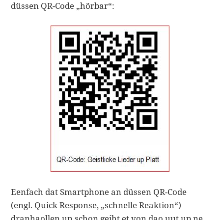
düssen QR-Code „hörbar“:
Eenfach dat Smartphone an düssen QR-Code
(engl. Quick Response, „schnelle Reaktion“)
dranhaollen un schon geiht et von dao uut up ne