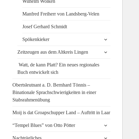
Wilhelm Wolken
Manfred Freiherr von Landsberg-Velen
Josef Gerhard Schmidt
untermenü
Spökenkieker
anzeigen
untermenü
Zeitzeugen aus dem Altkreis Lingen
anzeigen
Watt, de kann Platt? Ein neues regionales
Buch entwickelt sich
Obertsleutnant a. D. Bernhard Tönnis –
Binationale Sprachschwierigkeiten in einer
Stabsrahmenübung
Moij is dat Groapschupper Land – Auftritt in Laar
untermenü
“Tempel Blues” von Otto Pötter
anzeigen
untermenü
Nachträgliches…