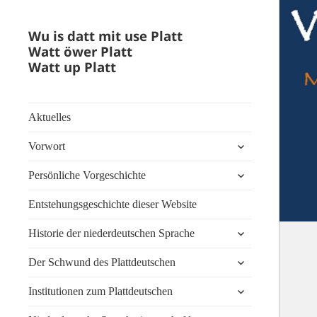
Wu is datt mit use Platt
Watt öwer Platt
Watt up Platt
Aktuelles
untermenü
Vorwort
anzeigen
untermenü
Persönliche Vorgeschichte
anzeigen
Entstehungsgeschichte dieser Website
untermenü
Historie der niederdeutschen Sprache
anzeigen
untermenü
Der Schwund des Plattdeutschen
anzeigen
untermenü
Institutionen zum Plattdeutschen
anzeigen
untermenü