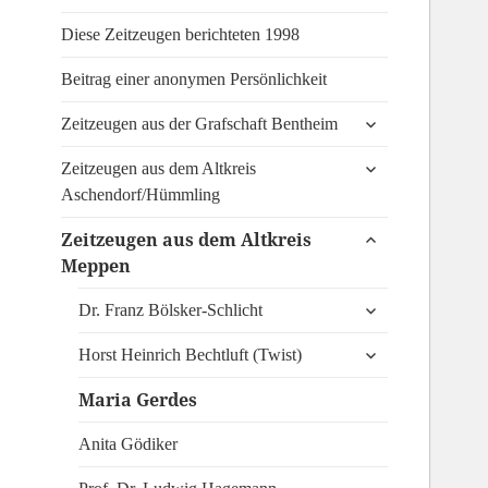
Diese Zeitzeugen berichteten 1998
Beitrag einer anonymen Persönlichkeit
untermenü
Zeitzeugen aus der Grafschaft Bentheim
anzeigen
untermenü
Zeitzeugen aus dem Altkreis
anzeigen
Aschendorf/Hümmling
untermenü
Zeitzeugen aus dem Altkreis
anzeigen
Meppen
untermenü
Dr. Franz Bölsker-Schlicht
anzeigen
untermenü
Horst Heinrich Bechtluft (Twist)
anzeigen
Maria Gerdes
Anita Gödiker