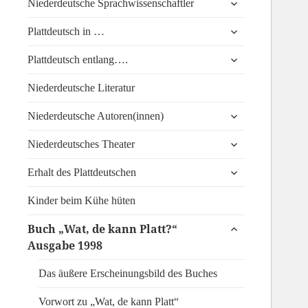
Niederdeutsche Sprachwissenschaftler
anzeigen
untermenü
Plattdeutsch in …
anzeigen
untermenü
Plattdeutsch entlang….
anzeigen
Niederdeutsche Literatur
untermenü
Niederdeutsche Autoren(innen)
anzeigen
untermenü
Niederdeutsches Theater
anzeigen
untermenü
Erhalt des Plattdeutschen
anzeigen
Kinder beim Kühe hüten
untermenü
Buch „Wat, de kann Platt?“
anzeigen
Ausgabe 1998
Das äußere Erscheinungsbild des Buches
Vorwort zu „Wat, de kann Platt“