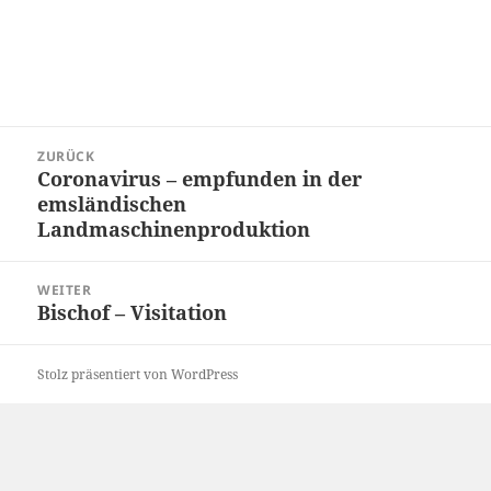
Beitragsnavigation
ZURÜCK
Coronavirus – empfunden in der
Vorheriger
emsländischen
Beitrag:
Landmaschinenproduktion
WEITER
Bischof – Visitation
Nächster
Beitrag:
Stolz präsentiert von WordPress