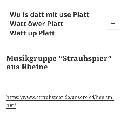
Wu is datt mit use Platt
Watt öwer Platt
Watt up Platt
MENÜ
UND
WIDGETS
Musikgruppe “Strauhspier”
aus Rheine
https://www.strauhspier.de/unsere-cd/hen-un-
her/