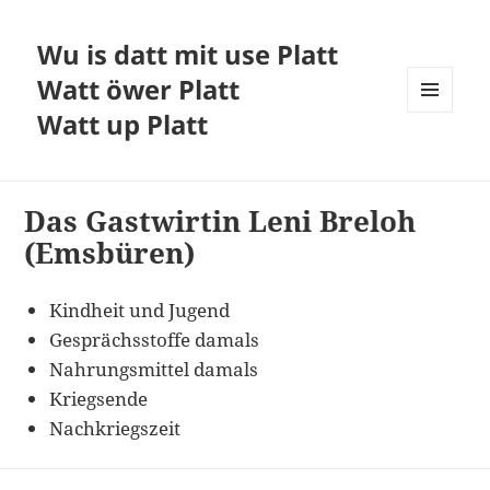
Wu is datt mit use Platt
Watt öwer Platt
Watt up Platt
MENÜ
UND
WIDGETS
Das Gastwirtin Leni Breloh
(Emsbüren)
Kindheit und Jugend
Gesprächsstoffe damals
Nahrungsmittel damals
Kriegsende
Nachkriegszeit
Beitragsnavigation