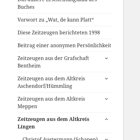
Buches
Vorwort zu „Wat, de kann Platt“
Diese Zeitzeugen berichteten 1998
Beitrag einer anonymen Persönlichkeit
untermenü
Zeitzeugen aus der Grafschaft
anzeigen
Bentheim
untermenü
Zeitzeugen aus dem Altkreis
anzeigen
Aschendorf/Hümmling
untermenü
Zeitzeugen aus dem Altkreis
anzeigen
Meppen
untermenü
Zeitzeugen aus dem Altkreis
anzeigen
Lingen
untermenü
Christof Austermann (Schapen)