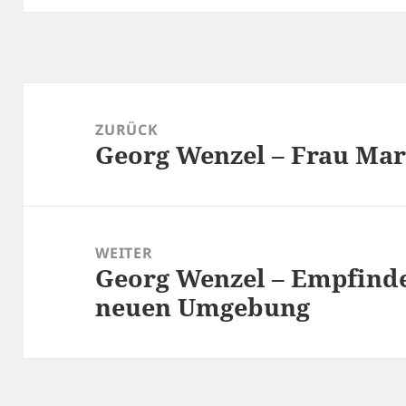
Beitragsnavigation
ZURÜCK
Georg Wenzel – Frau Mar
Vorheriger
Beitrag:
WEITER
Georg Wenzel – Empfinde
Nächster
Beitrag:
neuen Umgebung