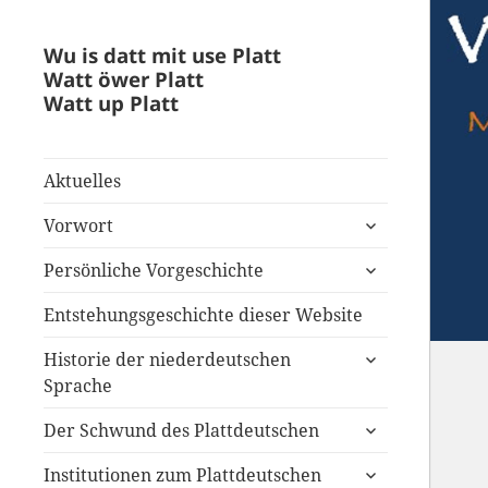
Wu is datt mit use Platt
Watt öwer Platt
Watt up Platt
Aktuelles
untermenü
Vorwort
anzeigen
untermenü
Persönliche Vorgeschichte
anzeigen
Entstehungsgeschichte dieser Website
untermenü
Historie der niederdeutschen
anzeigen
Sprache
untermenü
Der Schwund des Plattdeutschen
anzeigen
untermenü
Institutionen zum Plattdeutschen