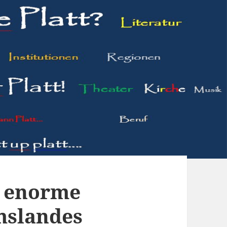
e enorme
mslandes