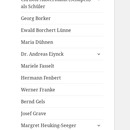
anzeigen
als Schüler
Georg Borker
Ewald Borchert Lünne
Maria Dühnen
untermenü
Dr. Andreas Eiynck
anzeigen
Mariele Fasselt
Hermann Fenbert
Werner Franke
Bernd Gels
Josef Grave
untermenü
Margret Heuking-Seeger