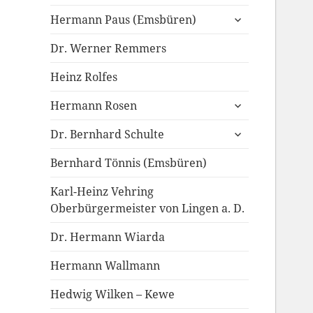
untermenü
Hermann Paus (Emsbüren)
anzeigen
Dr. Werner Remmers
Heinz Rolfes
untermenü
Hermann Rosen
anzeigen
untermenü
Dr. Bernhard Schulte
anzeigen
Bernhard Tönnis (Emsbüren)
Karl-Heinz Vehring
Oberbürgermeister von Lingen a. D.
Dr. Hermann Wiarda
Hermann Wallmann
Hedwig Wilken – Kewe