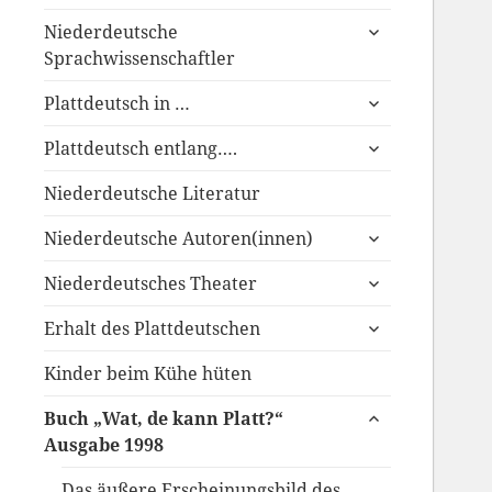
anzeigen
untermenü
Niederdeutsche
anzeigen
Sprachwissenschaftler
untermenü
Plattdeutsch in …
anzeigen
untermenü
Plattdeutsch entlang….
anzeigen
Niederdeutsche Literatur
untermenü
Niederdeutsche Autoren(innen)
anzeigen
untermenü
Niederdeutsches Theater
anzeigen
untermenü
Erhalt des Plattdeutschen
anzeigen
Kinder beim Kühe hüten
untermenü
Buch „Wat, de kann Platt?“
anzeigen
Ausgabe 1998
Das äußere Erscheinungsbild des