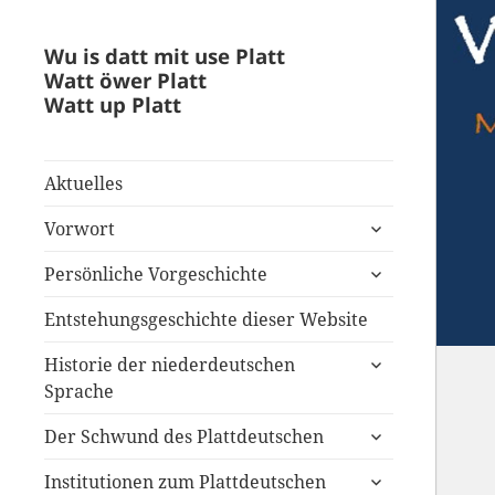
Wu is datt mit use Platt
Watt öwer Platt
Watt up Platt
Aktuelles
untermenü
Vorwort
anzeigen
untermenü
Persönliche Vorgeschichte
anzeigen
Entstehungsgeschichte dieser Website
untermenü
Historie der niederdeutschen
anzeigen
Sprache
untermenü
Der Schwund des Plattdeutschen
anzeigen
untermenü
Institutionen zum Plattdeutschen