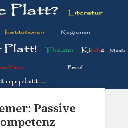
remer: Passive
kompetenz