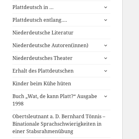
untermenü
Plattdeutsch in …
anzeigen
untermenü
Plattdeutsch entlang….
anzeigen
Niederdeutsche Literatur
untermenü
Niederdeutsche Autoren(innen)
anzeigen
untermenü
Niederdeutsches Theater
anzeigen
untermenü
Erhalt des Plattdeutschen
anzeigen
Kinder beim Kühe hüten
untermenü
Buch „Wat, de kann Platt?“ Ausgabe
anzeigen
1998
Obertsleutnant a. D. Bernhard Tönnis –
Binationale Sprachschwierigkeiten in
einer Stabsrahmenübung