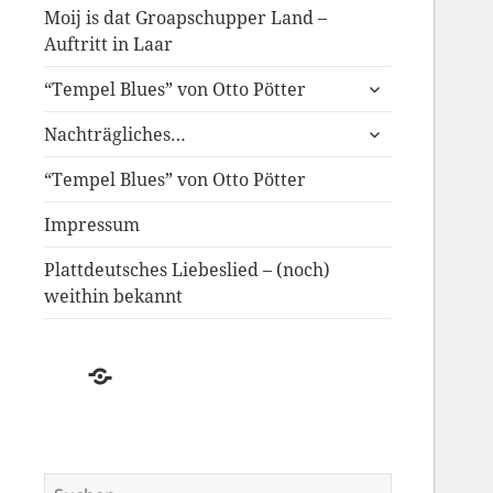
Moij is dat Groapschupper Land –
Auftritt in Laar
untermenü
“Tempel Blues” von Otto Pötter
anzeigen
untermenü
Nachträgliches…
anzeigen
“Tempel Blues” von Otto Pötter
Impressum
Plattdeutsches Liebeslied – (noch)
weithin bekannt
Der
Schwund
des
Plattdeutschen
Suchen