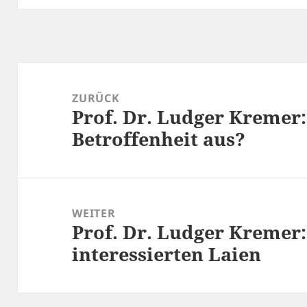
Beitragsnavigation
ZURÜCK
Prof. Dr. Ludger Kremer
Vorheriger
Beitrag:
Betroffenheit aus?
WEITER
Prof. Dr. Ludger Kremer
Nächster
Beitrag:
interessierten Laien