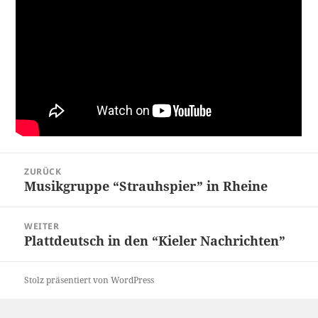
Beitragsnavigation
ZURÜCK
Musikgruppe “Strauhspier” in Rheine
Vorheriger
Beitrag:
WEITER
Plattdeutsch in den “Kieler Nachrichten”
Nächster
Beitrag:
Stolz präsentiert von WordPress