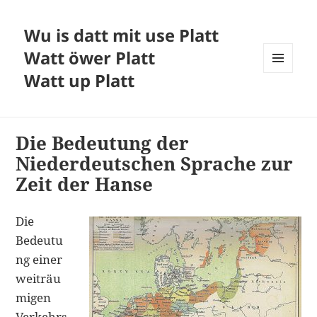
Wu is datt mit use Platt
Watt öwer Platt
Watt up Platt
MENÜ
UND
WIDGETS
Die Bedeutung der
Niederdeutschen Sprache zur
Zeit der Hanse
Die
Bedeutu
ng einer
weiträu
migen
Verkehrs