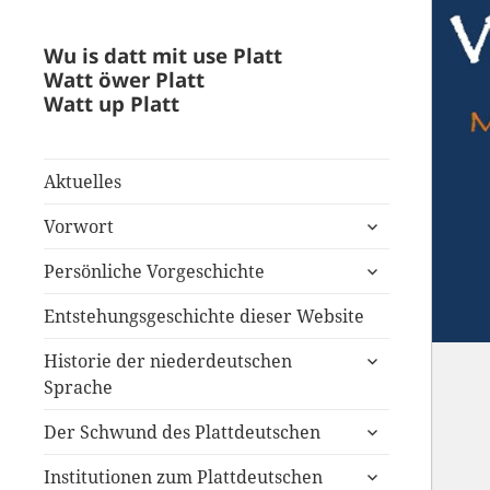
Wu is datt mit use Platt
Watt öwer Platt
Watt up Platt
Aktuelles
untermenü
Vorwort
anzeigen
untermenü
Persönliche Vorgeschichte
anzeigen
Entstehungsgeschichte dieser Website
untermenü
Historie der niederdeutschen
anzeigen
Sprache
untermenü
Der Schwund des Plattdeutschen
anzeigen
untermenü
Institutionen zum Plattdeutschen