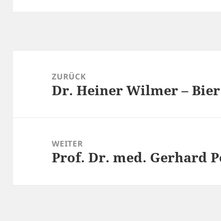
Beitragsnavigation
ZURÜCK
Dr. Heiner Wilmer – Bie
Vorheriger
Beitrag:
WEITER
Prof. Dr. med. Gerhard P
Nächster
Beitrag: