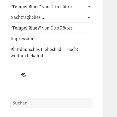
untermenü
“Tempel Blues” von Otto Pötter
anzeigen
untermenü
Nachträgliches…
anzeigen
“Tempel Blues” von Otto Pötter
Impressum
Plattdeutsches Liebeslied – (noch)
weithin bekannt
Der
Schwund
des
Plattdeutschen
Suchen
nach: