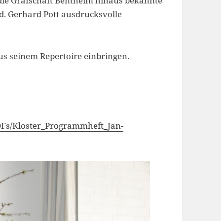
die Grafschaft Bentheim hinaus bekannte
d. Gerhard Pott ausdrucksvolle
us seinem Repertoire einbringen.
DFs/Kloster_Programmheft_Jan-