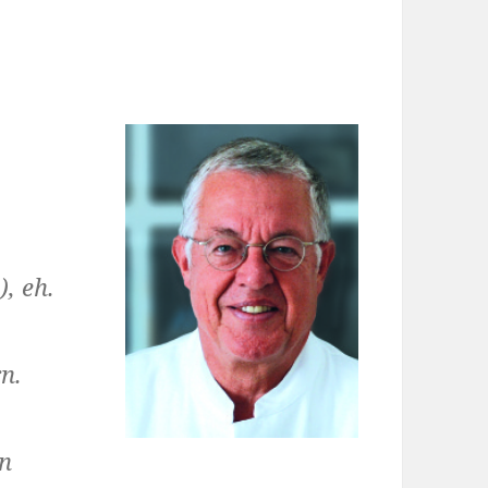
), eh.
n.
n