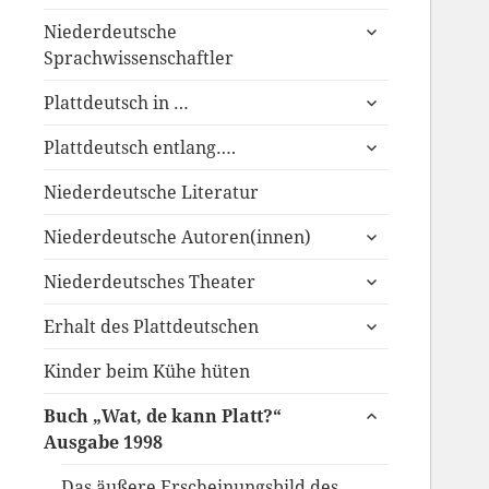
anzeigen
untermenü
Niederdeutsche
anzeigen
Sprachwissenschaftler
untermenü
Plattdeutsch in …
anzeigen
untermenü
Plattdeutsch entlang….
anzeigen
Niederdeutsche Literatur
untermenü
Niederdeutsche Autoren(innen)
anzeigen
untermenü
Niederdeutsches Theater
anzeigen
untermenü
Erhalt des Plattdeutschen
anzeigen
Kinder beim Kühe hüten
untermenü
Buch „Wat, de kann Platt?“
anzeigen
Ausgabe 1998
Das äußere Erscheinungsbild des