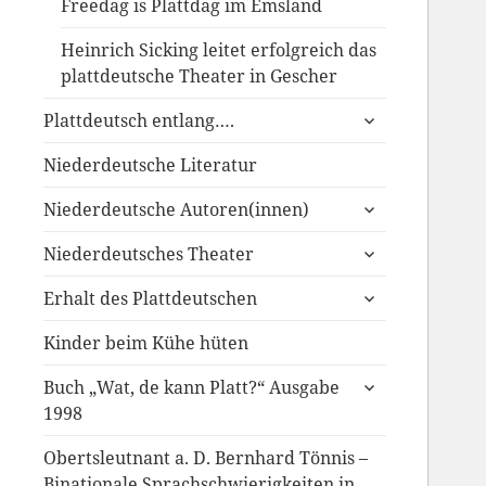
Freedag is Plattdag im Emsland
Heinrich Sicking leitet erfolgreich das
plattdeutsche Theater in Gescher
untermenü
Plattdeutsch entlang….
anzeigen
Niederdeutsche Literatur
untermenü
Niederdeutsche Autoren(innen)
anzeigen
untermenü
Niederdeutsches Theater
anzeigen
untermenü
Erhalt des Plattdeutschen
anzeigen
Kinder beim Kühe hüten
untermenü
Buch „Wat, de kann Platt?“ Ausgabe
anzeigen
1998
Obertsleutnant a. D. Bernhard Tönnis –
Binationale Sprachschwierigkeiten in