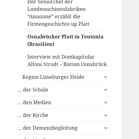
Der Seniorchef der
Landmaschinenfabriken
“Amazone” erzählt die
Firmengeschichte up Platt
Osnabrücker Platt in Teutonia
(Brasilien)
Interview mit Domkapitular
Alfons Strodt – Bistum Osnabrück
untermenü
Region Lüneburger Heide
anzeigen
untermenü
… der Schule
anzeigen
untermenü
… den Medien
anzeigen
untermenü
… der Kirche
anzeigen
untermenü
… der Demenzbegleitung
anzeigen
untermenü