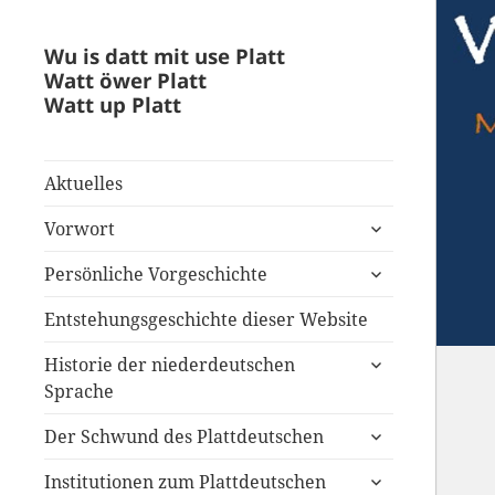
Wu is datt mit use Platt
Watt öwer Platt
Watt up Platt
Aktuelles
untermenü
Vorwort
anzeigen
untermenü
Persönliche Vorgeschichte
anzeigen
Entstehungsgeschichte dieser Website
untermenü
Historie der niederdeutschen
anzeigen
Sprache
untermenü
Der Schwund des Plattdeutschen
anzeigen
untermenü
Institutionen zum Plattdeutschen