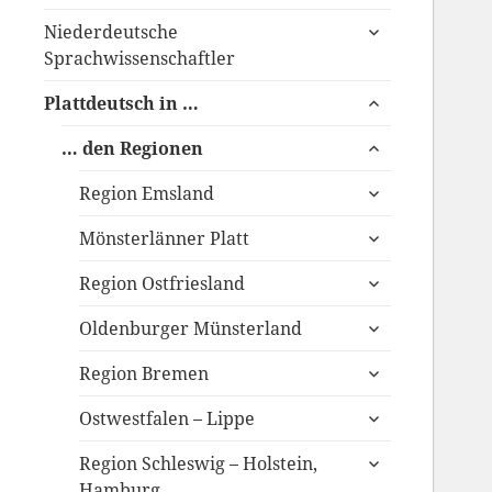
anzeigen
untermenü
Niederdeutsche
anzeigen
Sprachwissenschaftler
untermenü
Plattdeutsch in …
anzeigen
untermenü
… den Regionen
anzeigen
untermenü
Region Emsland
anzeigen
untermenü
Mönsterlänner Platt
anzeigen
untermenü
Region Ostfriesland
anzeigen
untermenü
Oldenburger Münsterland
anzeigen
untermenü
Region Bremen
anzeigen
untermenü
Ostwestfalen – Lippe
anzeigen
untermenü
Region Schleswig – Holstein,
anzeigen
Hamburg