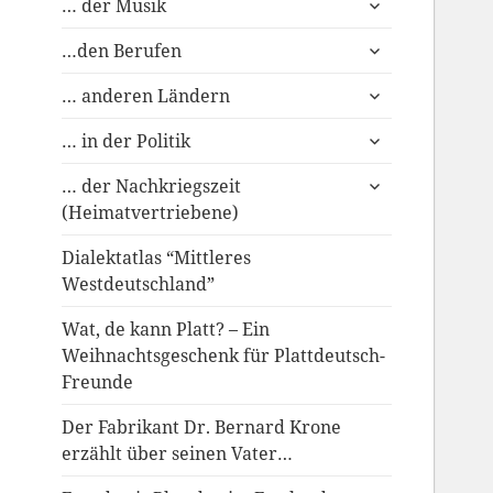
… der Musik
anzeigen
untermenü
…den Berufen
anzeigen
untermenü
… anderen Ländern
anzeigen
untermenü
… in der Politik
anzeigen
untermenü
… der Nachkriegszeit
anzeigen
(Heimatvertriebene)
Dialektatlas “Mittleres
Westdeutschland”
Wat, de kann Platt? – Ein
Weihnachtsgeschenk für Plattdeutsch-
Freunde
Der Fabrikant Dr. Bernard Krone
erzählt über seinen Vater…