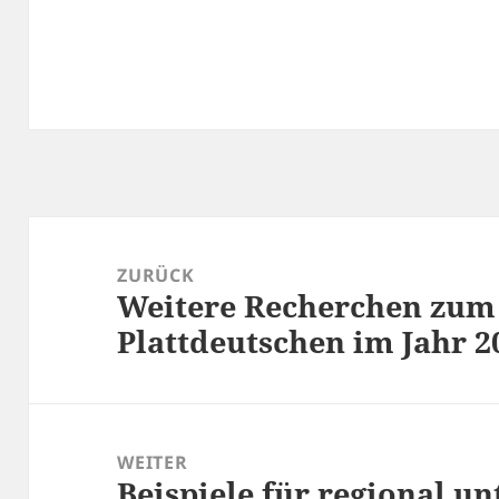
Beitragsnavigation
ZURÜCK
Weitere Recherchen zum
Vorheriger
Beitrag:
Plattdeutschen im Jahr 2
WEITER
Beispiele für regional un
Nächster