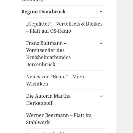
untermenü
Region Osnabrück
anzeigen
„Geplättet“ – Vertellsels & Dönkes
– Platt auf OS-Radio
untermenü
Franz Buitmann –
anzeigen
Vorsitzender des
Kreisheimatbundes
Bersenbrück
Neues von “Bruni” – Mien
Wichtken
untermenü
Die Autorin Martha
anzeigen
Herkenhoff
Werner Beermann – Platt im
Stahlwerk