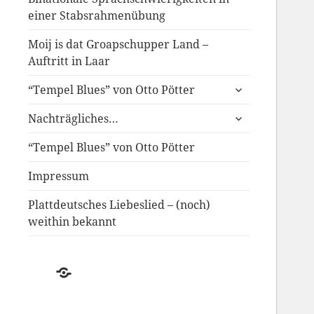
einer Stabsrahmenübung
Moij is dat Groapschupper Land –
Auftritt in Laar
untermenü
“Tempel Blues” von Otto Pötter
anzeigen
untermenü
Nachträgliches…
anzeigen
“Tempel Blues” von Otto Pötter
Impressum
Plattdeutsches Liebeslied – (noch)
weithin bekannt
Der
Schwund
des