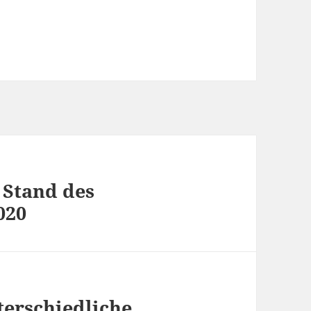
 Stand des
020
terschiedliche