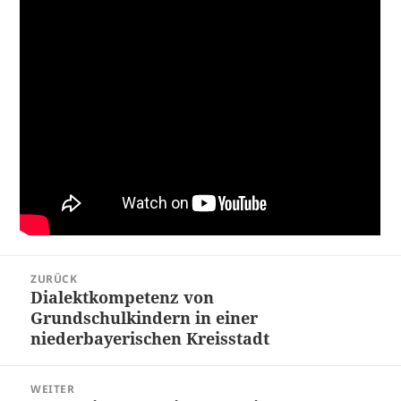
Beitragsnavigation
ZURÜCK
Dialektkompetenz von
Vorheriger
Grundschulkindern in einer
Beitrag:
niederbayerischen Kreisstadt
WEITER