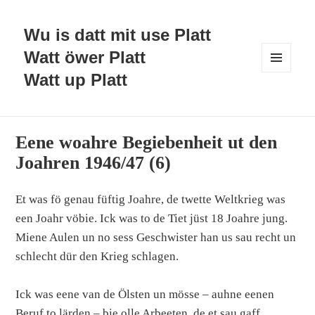
Wu is datt mit use Platt
Watt öwer Platt
Watt up Platt
MENÜ
UND
WIDGETS
Eene woahre Begiebenheit ut den
Joahren 1946/47 (6)
Et was fö genau füftig Joahre, de twette Weltkrieg was
een Joahr vöbie. Ick was to de Tiet jüst 18 Joahre jung.
Miene Aulen un no sess Geschwister han us sau recht un
schlecht dür den Krieg schlagen.
Ick was eene van de Ölsten un mösse – auhne eenen
Beruf to lärden – bie olle Arbeeten, de et sau gaff,