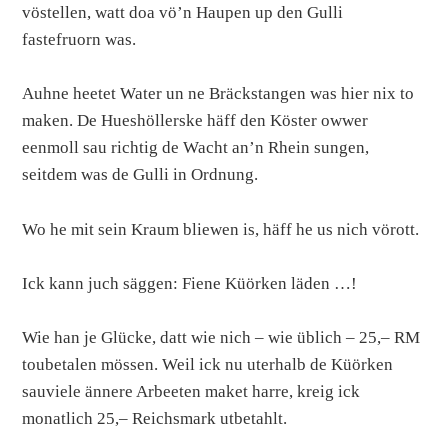
vöstellen, watt doa vö’n Haupen up den Gulli
fastefruorn was.
Auhne heetet Water un ne Bräckstangen was hier nix to
maken. De Hueshöllerske häff den Köster owwer
eenmoll sau richtig de Wacht an’n Rhein sungen,
seitdem was de Gulli in Ordnung.
Wo he mit sein Kraum bliewen is, häff he us nich vörott.
Ick kann juch säggen: Fiene Küörken läden …!
Wie han je Glücke, datt wie nich – wie üblich – 25,– RM
toubetalen mössen. Weil ick nu uterhalb de Küörken
sauviele ännere Arbeeten maket harre, kreig ick
monatlich 25,– Reichsmark utbetahlt.