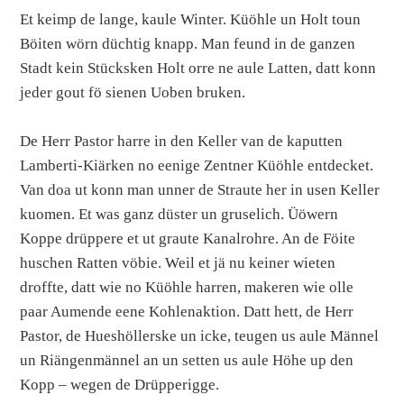
Et keimp de lange, kaule Winter. Küöhle un Holt toun
Böiten wörn düchtig knapp. Man feund in de ganzen
Stadt kein Stücksken Holt orre ne aule Latten, datt konn
jeder gout fö sienen Uoben bruken.
De Herr Pastor harre in den Keller van de kaputten
Lamberti-Kiärken no eenige Zentner Küöhle entdecket.
Van doa ut konn man unner de Straute her in usen Keller
kuomen. Et was ganz düster un gruselich. Üöwern
Koppe drüppere et ut graute Kanalrohre. An de Föite
huschen Ratten vöbie. Weil et jä nu keiner wieten
droffte, datt wie no Küöhle harren, makeren wie olle
paar Aumende eene Kohlenaktion. Datt hett, de Herr
Pastor, de Hueshöllerske un icke, teugen us aule Männel
un Riängenmännel an un setten us aule Höhe up den
Kopp – wegen de Drüpperigge.