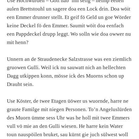
Use Hochwürden – Gott hab’ ihn selig – neimp eenen
aulen Brettstouhl un sagere doa een Lock drin. Doa wöit
een Emmer drunner stellt. Et geif fö Geld un goe Wörder
keine Deckel fö den Emmer. Saumit wöit doa eenfach
een Pappdeckel drupp leggt. Wo solln wie doa owwer nu
mit henn?
Unnern an de Straudenecke Salzstrasse was een ziemlich
gruowen Gulli. Weil ick nu sauwatt nich an hellechten
Dagg utkippen konn, mösse ick des Muorns schon up
Drauht sein.
Use Köster, de twee Etagen üöwer us wuornde, harre ne
graute Familge mit niegen Personen. To’n Angeluslürden
des Muorn ümme sess Uhr was he holl mit twee Emmers
vull vö mie an den Gulli wiesen. He harre kein Water
toun nauspöilen bruket, sau kürnt gie juch sülwest woll