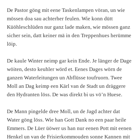
De Pastor göng mit eene Taskenlampen vöran, un wie
mössen doa sau achterher feulen. Wie konn dütt
Küöhleschlüden nur ganz lade maken, wie mössen ganz
sicher sein, datt keiner mä in den Treppenhues herümme
löip.
De kaule Winter neimp gar kein Ende. Je länger de Dage
wöiten, desto keuhler wörd et. Eenes Dages wörn de
ganzen Waterleitungen un Abflüsse toufruorn. Twee
Moll an Dag keimp een Kärl van de Stadt un dräggere
den Hydranten löss. De was direkt bi us vö’n Huese.
De Mann pingelde dree Moll, un de Jagd achter dat
Water göng löss. Wie han Gott Dank no een paar heile
Emmers. De Lüer üöwer us han nur eenen Pott mit eenen
Henkel un van de Frisierkommouden sonne Kannen mit