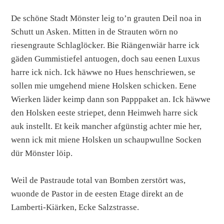
De schöne Stadt Mönster leig to’n grauten Deil noa in
Schutt un Asken. Mitten in de Strauten wörn no
riesengraute Schlaglöcker. Bie Riängenwiär harre ick
gäden Gummistiefel antuogen, doch sau eenen Luxus
harre ick nich. Ick häwwe no Hues henschriewen, se
sollen mie umgehend miene Holsken schicken. Eene
Wierken läder keimp dann son Papppaket an. Ick häwwe
den Holsken eeste striepet, denn Heimweh harre sick
auk instellt. Et keik mancher afgünstig achter mie her,
wenn ick mit miene Holsken un schaupwullne Socken
dür Mönster löip.
Weil de Pastraude total van Bomben zerstört was,
wuonde de Pastor in de eesten Etage direkt an de
Lamberti-Kiärken, Ecke Salzstrasse.