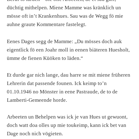
düchtig mithelpen. Miene Mamme was kränklich un
mösse oft in’t Krankenhues. Sau was de Wegg fö mie
auhne graute Kommentare fastelegt.
Eenes Dages segg de Mamme: „Du mösses doch auk
eigentlick fö een Joahr moll in eenen biäteren Huesholt,
ümme de fienen Küöken to läden.“
Et durde gar nich lange, dau harre se mit miene früheren
Lehrerin dat passende founen. Ick keimp to’n
01.10.1946 no Mönster in eene Pastraude, de to de
Lamberti-Gemeende horde.
Arbeeten un Behelpen was ick je van Hues ut gewuont,
doch watt doa olles up mie toukeimp, kann ick bet van
Dage noch nich vögieten.