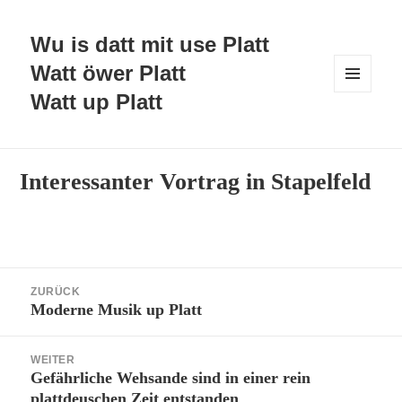
Wu is datt mit use Platt
Watt öwer Platt
Watt up Platt
MENÜ
UND
WIDGETS
Interessanter Vortrag in Stapelfeld
Beitragsnavigation
ZURÜCK
Moderne Musik up Platt
Vorheriger
Beitrag:
WEITER
Gefährliche Wehsande sind in einer rein
Nächster
plattdeuschen Zeit entstanden