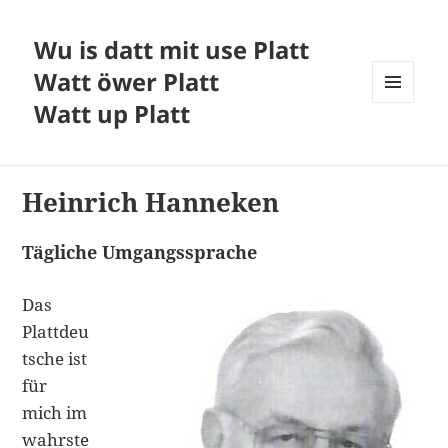
Wu is datt mit use Platt
Watt öwer Platt
Watt up Platt
MENÜ
UND
WIDGETS
Heinrich Hanneken
Tägliche Umgangssprache
Das
Plattdeu
tsche ist
für
mich im
wahrste