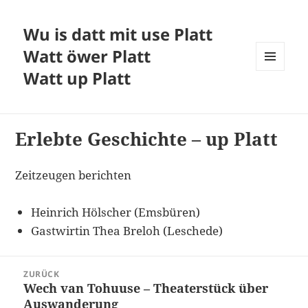
Wu is datt mit use Platt
Watt öwer Platt
Watt up Platt
MENÜ
UND
WIDGETS
Erlebte Geschichte – up Platt
Zeitzeugen berichten
Heinrich Hölscher (Emsbüren)
Gastwirtin Thea Breloh (Leschede)
Beitragsnavigation
ZURÜCK
Wech van Tohuuse – Theaterstück über
Vorheriger
Auswanderung
Beitrag: