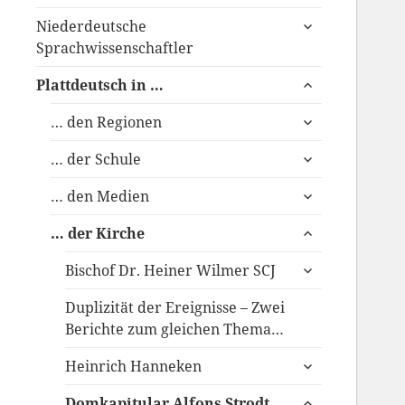
anzeigen
untermenü
Niederdeutsche
anzeigen
Sprachwissenschaftler
untermenü
Plattdeutsch in …
anzeigen
untermenü
… den Regionen
anzeigen
untermenü
… der Schule
anzeigen
untermenü
… den Medien
anzeigen
untermenü
… der Kirche
anzeigen
untermenü
Bischof Dr. Heiner Wilmer SCJ
anzeigen
Duplizität der Ereignisse – Zwei
Berichte zum gleichen Thema…
untermenü
Heinrich Hanneken
anzeigen
untermenü
Domkapitular Alfons Strodt