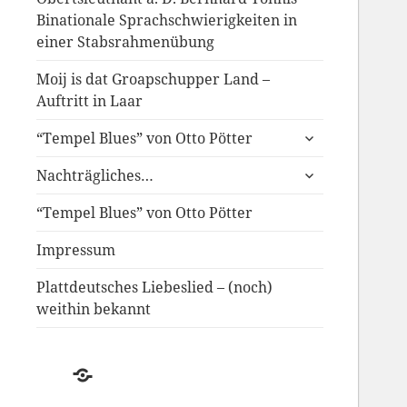
Binationale Sprachschwierigkeiten in
einer Stabsrahmenübung
Moij is dat Groapschupper Land –
Auftritt in Laar
untermenü
“Tempel Blues” von Otto Pötter
anzeigen
untermenü
Nachträgliches…
anzeigen
“Tempel Blues” von Otto Pötter
Impressum
Plattdeutsches Liebeslied – (noch)
weithin bekannt
Der
Schwund