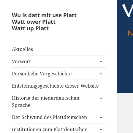
Wu is datt mit use Platt
Watt öwer Platt
Watt up Platt
Aktuelles
untermenü
Vorwort
anzeigen
untermenü
Persönliche Vorgeschichte
anzeigen
Entstehungsgeschichte dieser Website
untermenü
Historie der niederdeutschen
anzeigen
Sprache
untermenü
Der Schwund des Plattdeutschen
anzeigen
untermenü
Institutionen zum Plattdeutschen