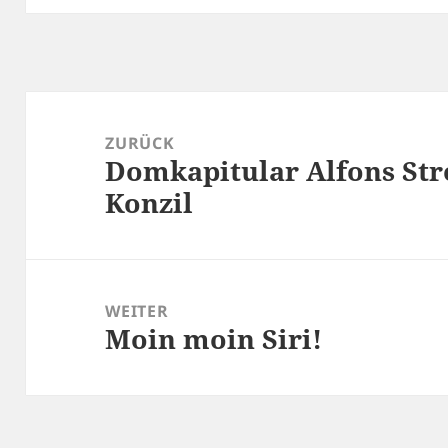
Beitragsnavigation
ZURÜCK
Domkapitular Alfons Str
Vorheriger
Beitrag:
Konzil
WEITER
Moin moin Siri!
Nächster
Beitrag: