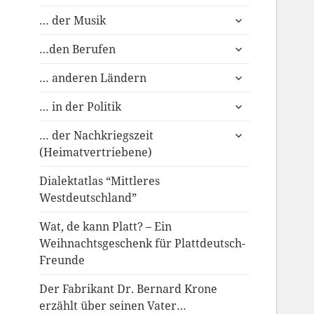
anzeigen
untermenü
… der Musik
anzeigen
untermenü
…den Berufen
anzeigen
untermenü
… anderen Ländern
anzeigen
untermenü
… in der Politik
anzeigen
untermenü
… der Nachkriegszeit
anzeigen
(Heimatvertriebene)
Dialektatlas “Mittleres
Westdeutschland”
Wat, de kann Platt? – Ein
Weihnachtsgeschenk für Plattdeutsch-
Freunde
Der Fabrikant Dr. Bernard Krone
erzählt über seinen Vater…