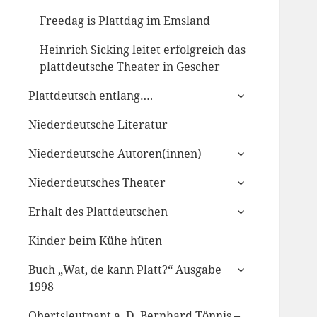
Freedag is Plattdag im Emsland
Heinrich Sicking leitet erfolgreich das
plattdeutsche Theater in Gescher
untermenü
Plattdeutsch entlang….
anzeigen
Niederdeutsche Literatur
untermenü
Niederdeutsche Autoren(innen)
anzeigen
untermenü
Niederdeutsches Theater
anzeigen
untermenü
Erhalt des Plattdeutschen
anzeigen
Kinder beim Kühe hüten
untermenü
Buch „Wat, de kann Platt?“ Ausgabe
anzeigen
1998
Obertsleutnant a. D. Bernhard Tönnis –