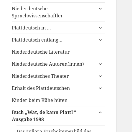
anzeigen
untermenü
Niederdeutsche
anzeigen
Sprachwissenschaftler
untermenü
Plattdeutsch in …
anzeigen
untermenü
Plattdeutsch entlang….
anzeigen
Niederdeutsche Literatur
untermenü
Niederdeutsche Autoren(innen)
anzeigen
untermenü
Niederdeutsches Theater
anzeigen
untermenü
Erhalt des Plattdeutschen
anzeigen
Kinder beim Kühe hüten
untermenü
Buch „Wat, de kann Platt?“
anzeigen
Ausgabe 1998
Das äußere Erscheinungsbild des