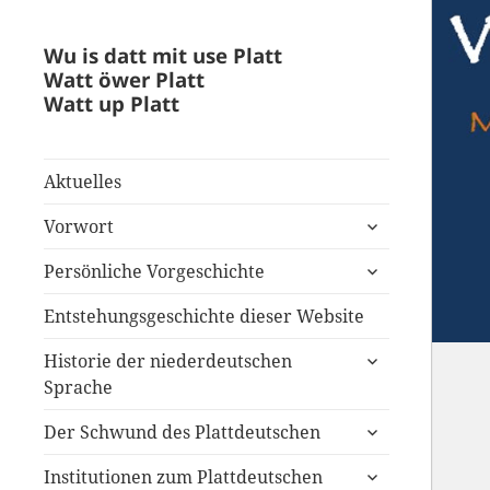
Wu is datt mit use Platt
Watt öwer Platt
Watt up Platt
Aktuelles
untermenü
Vorwort
anzeigen
untermenü
Persönliche Vorgeschichte
anzeigen
Entstehungsgeschichte dieser Website
untermenü
Historie der niederdeutschen
anzeigen
Sprache
untermenü
Der Schwund des Plattdeutschen
anzeigen
untermenü
Institutionen zum Plattdeutschen