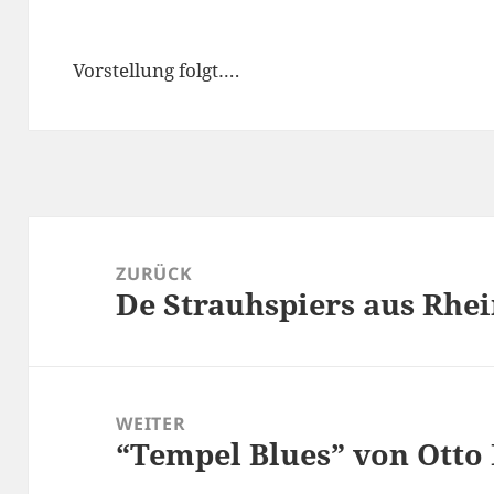
Vorstellung folgt….
Beitragsnavigation
ZURÜCK
De Strauhspiers aus Rhe
Vorheriger
Beitrag:
WEITER
“Tempel Blues” von Otto 
Nächster
Beitrag: