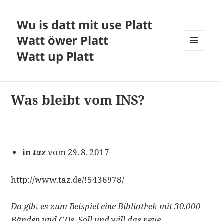
Wu is datt mit use Platt
Watt öwer Platt
Watt up Platt
MENÜ
UND
WIDGETS
Was bleibt vom INS?
in
taz
vom 29. 8. 2017
http://www.taz.de/!5436978/
Da gibt es zum Beispiel eine Bibliothek mit 30.000
Bänden und CDs. Soll und will das neue