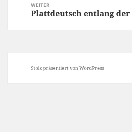
WEITER
Plattdeutsch entlang de
Nächster
Beitrag:
Stolz präsentiert von WordPress