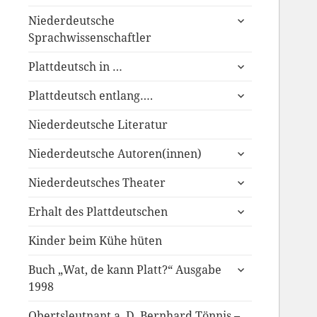
anzeigen
untermenü
Niederdeutsche
anzeigen
Sprachwissenschaftler
untermenü
Plattdeutsch in …
anzeigen
untermenü
Plattdeutsch entlang….
anzeigen
Niederdeutsche Literatur
untermenü
Niederdeutsche Autoren(innen)
anzeigen
untermenü
Niederdeutsches Theater
anzeigen
untermenü
Erhalt des Plattdeutschen
anzeigen
Kinder beim Kühe hüten
untermenü
Buch „Wat, de kann Platt?“ Ausgabe
anzeigen
1998
Obertsleutnant a. D. Bernhard Tönnis –