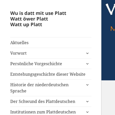
Wu is datt mit use Platt
Watt öwer Platt
Watt up Platt
Aktuelles
untermenü
Vorwort
anzeigen
untermenü
Persönliche Vorgeschichte
anzeigen
Entstehungsgeschichte dieser Website
untermenü
Historie der niederdeutschen
anzeigen
Sprache
untermenü
Der Schwund des Plattdeutschen
anzeigen
untermenü
Institutionen zum Plattdeutschen