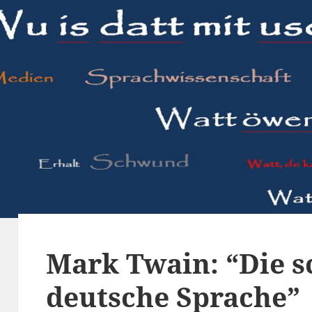
Mark Twain: “Die s
deutsche Sprache”