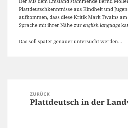
Der aus dem Emsland stammende Bernd Möller (B
Plattdeutschkenntnisse aus Kindheit und Jugend
aufkommen, dass diese Kritik Mark Twains am 
Sprache mit ihrer Nähe zur
english language
ka
Das soll später genauer untersucht werden…
Beitragsnavigation
ZURÜCK
Plattdeutsch in der Land
Vorheriger
Beitrag: