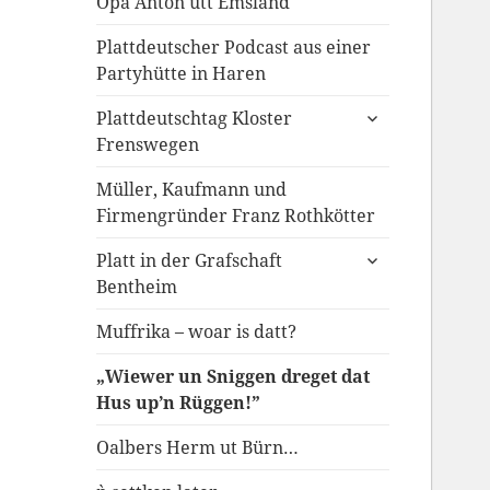
Opa Anton ut`t Emsland
Plattdeutscher Podcast aus einer
Partyhütte in Haren
untermenü
Plattdeutschtag Kloster
anzeigen
Frenswegen
Müller, Kaufmann und
Firmengründer Franz Rothkötter
untermenü
Platt in der Grafschaft
anzeigen
Bentheim
Muffrika – woar is datt?
„Wiewer un Sniggen dreget dat
Hus up’n Rüggen!”
Oalbers Herm ut Bürn…
untermenü