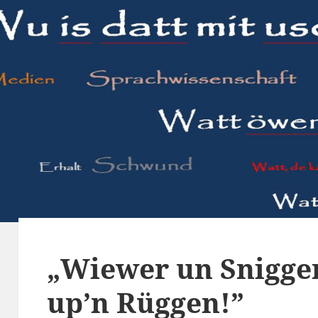
„Wiewer un Sniggen
up’n Rüggen!”