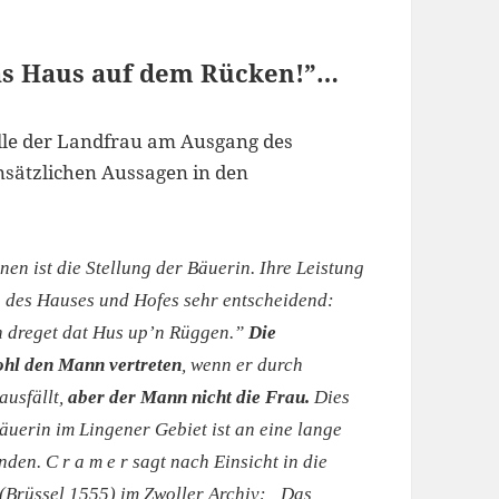
as Haus auf dem Rücken!”…
olle der Landfrau am Ausgang des
ensätzlichen Aussagen in den
en ist die Stellung der Bäuerin. Ihre Leistung
n des Hauses und Hofes sehr entscheidend:
 dreget dat Hus up’n Rüggen.”
Die
hl den Mann vertreten
, wenn er durch
ausfällt,
aber der Mann nicht die Frau.
Dies
uerin im Lingener Gebiet ist an eine lange
den. C r a m e r sagt nach Einsicht in die
 (Brüssel 1555) im Zwoller Archiv: „Das