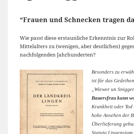
“Frauen und Schnecken tragen d
Wie passt diese erstaunliche Erkenntnis zur R
Mittelalters zu (wenigen, aber deutlichen) geg
nachfolgenden Jahrhunderten?
Besonders zu erwähn
ist für das Gedeihe
„Wiewer un Sniggen
Bauersfrau kann wo
Krankheit oder Tod 
hohe Ansehen der Bä
Überlieferung gebun
Statuta Lingensium