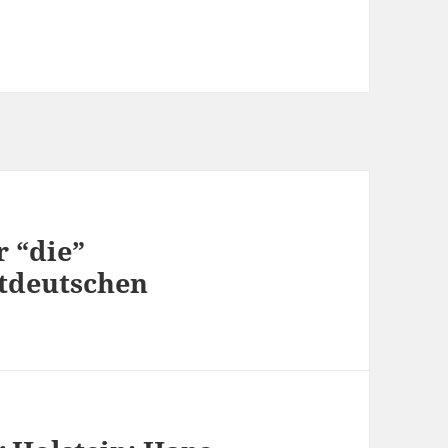
r “die”
ttdeutschen