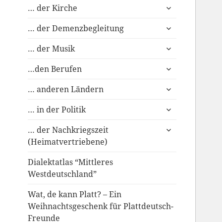
untermenü
… der Kirche
anzeigen
untermenü
… der Demenzbegleitung
anzeigen
untermenü
… der Musik
anzeigen
untermenü
…den Berufen
anzeigen
untermenü
… anderen Ländern
anzeigen
untermenü
… in der Politik
anzeigen
untermenü
… der Nachkriegszeit
anzeigen
(Heimatvertriebene)
Dialektatlas “Mittleres
Westdeutschland”
Wat, de kann Platt? – Ein
Weihnachtsgeschenk für Plattdeutsch-
Freunde