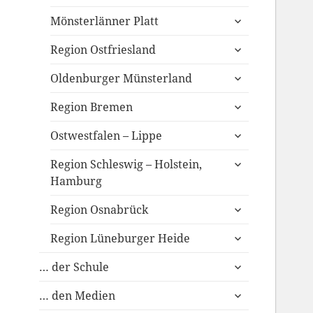
untermenü
Mönsterlänner Platt
anzeigen
untermenü
Region Ostfriesland
anzeigen
untermenü
Oldenburger Münsterland
anzeigen
untermenü
Region Bremen
anzeigen
untermenü
Ostwestfalen – Lippe
anzeigen
untermenü
Region Schleswig – Holstein,
anzeigen
Hamburg
untermenü
Region Osnabrück
anzeigen
untermenü
Region Lüneburger Heide
anzeigen
untermenü
… der Schule
anzeigen
untermenü
… den Medien
anzeigen