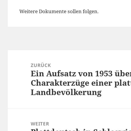
Weitere Dokumente sollen folgen.
Beitragsnavigation
ZURÜCK
Ein Aufsatz von 1953 übe
Vorheriger
Beitrag:
Charakterzüge einer pla
Landbevölkerung
WEITER
Nächster