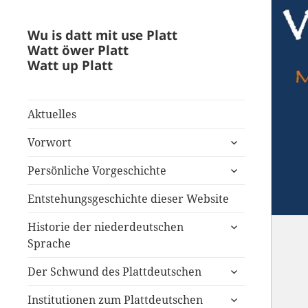
Wu is datt mit use Platt
Watt öwer Platt
Watt up Platt
Aktuelles
untermenü
Vorwort
anzeigen
untermenü
Persönliche Vorgeschichte
anzeigen
Entstehungsgeschichte dieser Website
untermenü
Historie der niederdeutschen
anzeigen
Sprache
untermenü
Der Schwund des Plattdeutschen
anzeigen
untermenü
Institutionen zum Plattdeutschen