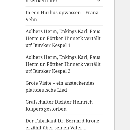
`n settken later…
anzeigen
In een Hürhus upwassen – Franz
Vehn
Aolbers Herm, Enkings Karl, Paus
Herm un Pöttker Hinnerk vertällt
ut`t Bürsker Kespel 1
Aolbers Herm, Enkings Karl, Paus
Herm un Pöttker Hinnerk vertällt
ut`t Bürsker Kespel 2
Grote Visite – ein ansteckendes
plattdeutsche Lied
Grafschafter Dichter Heinrich
Kuipers gestorben
Der Fabrikant Dr. Bernard Krone
erzählt über seinen Vater…