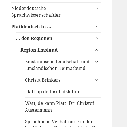
anzeigen
untermenü
Niederdeutsche
anzeigen
Sprachwissenschaftler
untermenü
Plattdeutsch in …
anzeigen
untermenü
… den Regionen
anzeigen
untermenü
Region Emsland
anzeigen
untermenü
Emsländische Landschaft und
anzeigen
Emsländischer Heimatbund
untermenü
Christa Brinkers
anzeigen
Platt up de Insel utsletten
Watt, de kann Platt: Dr. Christof
Austermann
Sprachliche Verhältnisse in den