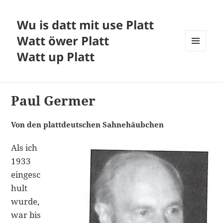
Wu is datt mit use Platt
Watt öwer Platt
Watt up Platt
MENÜ
UND
WIDGETS
Paul Germer
Von den plattdeutschen Sahnehäubchen
Als ich
1933
eingesc
hult
wurde,
war bis