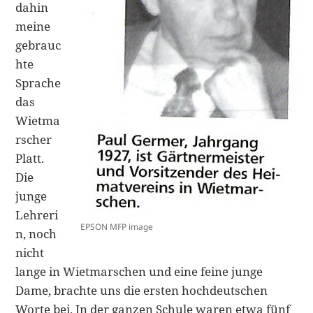
dahin
meine
gebrauc
hte
Sprache
das
Wietma
rscher
Platt.
Die
junge
Lehreri
EPSON MFP image
n, noch
nicht
lange in Wietmarschen und eine feine junge
Dame, brachte uns die ersten hochdeut­schen
Worte bei. In der ganzen Schule waren etwa fünf