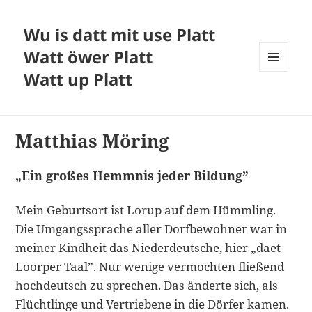
Wu is datt mit use Platt
Watt öwer Platt
Watt up Platt
MENÜ
UND
WIDGETS
Matthias Möring
„Ein großes Hemmnis jeder Bildung”
Mein Geburtsort ist Lorup auf dem Hümmling.
Die Um­gangssprache aller Dorfbewohner war in
meiner Kind­heit das Niederdeutsche, hier „daet
Loorper Taal”. Nur wenige vermochten fließend
hochdeutsch zu sprechen. Das änderte sich, als
Flüchtlinge und Vertriebene in die Dörfer kamen.