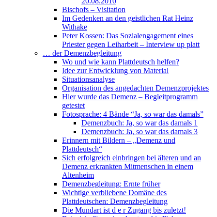
20.08.2010
Bischofs – Visitation
Im Gedenken an den geistlichen Rat Heinz
Withake
Peter Kossen: Das Sozialengagement eines
Priester gegen Leiharbeit – Interview up platt
… der Demenzbegleitung
Wo und wie kann Plattdeutsch helfen?
Idee zur Entwicklung von Material
Situationsanalyse
Organisation des angedachten Demenzprojektes
Hier wurde das Demenz – Begleitprogramm
getestet
Fotosprache: 4 Bände “Ja, so war das damals”
Demenzbuch: Ja, so war das damals 1
Demenzbuch: Ja, so war das damals 3
Erinnern mit Bildern – „Demenz und
Plattdeutsch“
Sich erfolgreich einbringen bei älteren und an
Demenz erkrankten Mitmenschen in einem
Altenheim
Demenzbegleitung: Ernte früher
Wichtige verbliebene Domäne des
Plattdeutschen: Demenzbegleitung
Die Mundart ist d e r Zugang bis zuletzt!