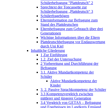
Schülerbefragung “Plattdeutsch” 2
Sprechtext der Toncassette zur
Schülerbefragung „Plattdeutsch“ 3
Schülerfragebögen
Elterninformation zur Befragung zum
Stand des Plattdeutschen
Elternbefragung zum Gebrauch über drei
Generationen
Wichtige Informationen über die Eltern
Plattdeutschbefragung vor Endauswertung
durch Uni Kiel
Inhaltliche Gliederung
1 Zur Einführung
1.2. Ziel der Untersuchung
2 Vorbereitung und Durchführung der
Befragung
3.1. Aktive Mundartkompetenz der
Schüler
Aktive Mundartkompetenz der
Kinder
3. 2. Passive Sprachkompetenz der Schüler
3.3 Kompetenzvergleich zwischen
mittlerer und jüngerer Generation
3.4 Vergleich von GETAS – Befragung
und Ergebnissen im Landkreis Emsland