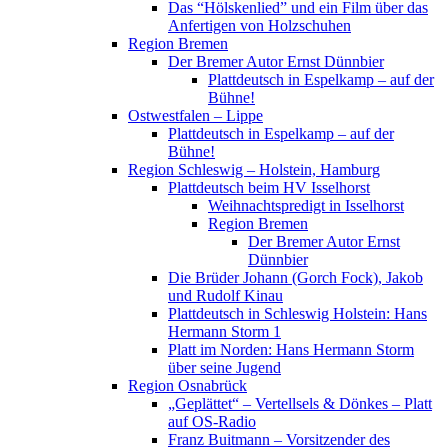
Das “Hölskenlied” und ein Film über das
Anfertigen von Holzschuhen
Region Bremen
Der Bremer Autor Ernst Dünnbier
Plattdeutsch in Espelkamp – auf der
Bühne!
Ostwestfalen – Lippe
Plattdeutsch in Espelkamp – auf der
Bühne!
Region Schleswig – Holstein, Hamburg
Plattdeutsch beim HV Isselhorst
Weihnachtspredigt in Isselhorst
Region Bremen
Der Bremer Autor Ernst
Dünnbier
Die Brüder Johann (Gorch Fock), Jakob
und Rudolf Kinau
Plattdeutsch in Schleswig Holstein: Hans
Hermann Storm 1
Platt im Norden: Hans Hermann Storm
über seine Jugend
Region Osnabrück
„Geplättet“ – Vertellsels & Dönkes – Platt
auf OS-Radio
Franz Buitmann – Vorsitzender des