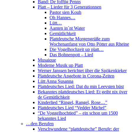
Band: De fofftig Penns
Platt – Lieder für 3 Generationnen
Pastor sien Kouh
Oh Hannes…
Lütt…
Aanten in´nt Water
Gemütlichkeit
Plattdeutsche Morgengrüße zum
Wochenanfang von Otto Pötter aus Rheine
Die Vogelhochzeit up platt…
Das Bohnenpott – Lied
Musaique
Moderne Musik up Platt
Werner Janssen berichtet über die Spökenkieker
Plattdeutsche Angebote in Corona-Zeiten
Lütt Anna Susanna
Plattdeutsches Lied: Dat du min Leevsten büst
Bekanntes plattdeutsches Lied: Et geiht nix över
de Gemütlichkeit
Kinderlied “Ringel, Rangel, Rose…”
Plattdeutsches Lied “Vedder Michel”
“De Voggelhochtied” – ein schon um 1500
bekanntes Lied
…den Berufen
Verschwundene “plattdeutsche” Berufe: der