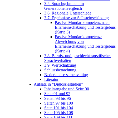
3.5. Sprachgebrauch im
Generationenvergleich
3.6. Regionale Unterschiede
3.7. Ergebnisse zur Selbsteinschätzung
Passive Mundartkompetenz nach
Elterneinschätzung und Testergebnis
(Karte 3)
Passive Mundartkompetenz:
Abweichung von
Elterneinschätzung und Testergebnis
(Karte 4)
3.8. Berufs- und geschlechtsspezifisches
Sprachverhalten
3.9. Wertschätzung
Schlussbetrachtung
Nederlandse samenvatting
Literatur
Aufsatz in “Diglossiestudien”
Inhaltsangabe und Seite 90
Seite 91 und 92
Seiten 93 bis 96
Seiten 97 bis 100
Seite 101 bis 104
Seite 105 bis 108
Seite 109 bis 111