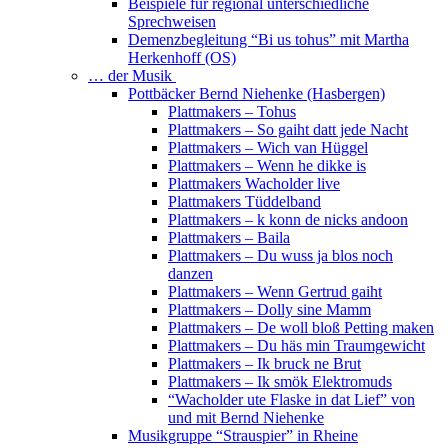
Beispiele für regional unterschiedliche
Sprechweisen
Demenzbegleitung “Bi us tohus” mit Martha
Herkenhoff (OS)
… der Musik
Pottbäcker Bernd Niehenke (Hasbergen)
Plattmakers – Tohus
Plattmakers – So gaiht datt jede Nacht
Plattmakers – Wich van Hüggel
Plattmakers – Wenn he dikke is
Plattmakers Wacholder live
Plattmakers Tüddelband
Plattmakers – k konn de nicks andoon
Plattmakers – Baila
Plattmakers – Du wuss ja blos noch
danzen
Plattmakers – Wenn Gertrud gaiht
Plattmakers – Dolly sine Mamm
Plattmakers – De woll bloß Petting maken
Plattmakers – Du häs min Traumgewicht
Plattmakers – Ik bruck ne Brut
Plattmakers – Ik smök Elektromuds
“Wacholder ute Flaske in dat Lief” von
und mit Bernd Niehenke
Musikgruppe “Strauspier” in Rheine