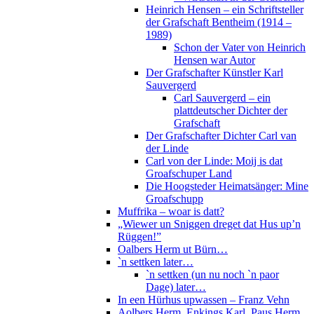
Heinrich Hensen – ein Schriftsteller
der Grafschaft Bentheim (1914 –
1989)
Schon der Vater von Heinrich
Hensen war Autor
Der Grafschafter Künstler Karl
Sauvergerd
Carl Sauvergerd – ein
plattdeutscher Dichter der
Grafschaft
Der Grafschafter Dichter Carl van
der Linde
Carl von der Linde: Moij is dat
Groafschuper Land
Die Hoogsteder Heimatsänger: Mine
Groafschupp
Muffrika – woar is datt?
„Wiewer un Sniggen dreget dat Hus up’n
Rüggen!”
Oalbers Herm ut Bürn…
`n settken later…
`n settken (un nu noch `n paor
Dage) later…
In een Hürhus upwassen – Franz Vehn
Aolbers Herm, Enkings Karl, Paus Herm