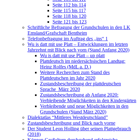
Seite 112 bis 114
Seite 115 bis 117
Seite 118 bis 120
Seite 121 bis 123
Schriftliche Befragung der Grundschulen in den LK
Emsland/Grafschaft Bentheim
Telefonbefragung im Auftrag des „ins“ 1
Wu is datt mit use Platt – Entwicklungen im letzten
Jahrzehnt mit Blick nach vorn (Stand Anfang 2020)
Wu is datt mit use Platt – up platt
Plattdeutsch im niedersächsischen Landtag:
Heinz Rolfes (MdL a. D.)
Weitere Recherchen zum Stand des
Plattdeutschen im Jahr 2020
Zustandsbeschreibung der plattdeutschen
Sprache März 2020
Zustandsbeschreibung ab Anfang 2020:
Verbleibende Möglichkeiten in den Kindergärten
Verbleibende und neue Möglichkeiten in den
Grundschulen (Stand März 2020)
Dialektatlas “Mittleres Westdeutschland”
Zustandsbeschreibung und Blick nach vorne
Der Student Leon Holling über seinen Plattgebrauch
(2018)
Können Großeltern durchgehend erfolgreiche