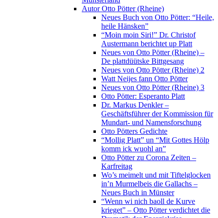
Autor Otto Pötter (Rheine)
Neues Buch von Otto Pötter: “Heile,
heile Hänsken”
“Moin moin Siri!” Dr. Christof
Austermann berichtet up Platt
Neues von Otto Pötter (Rheine) –
De plattdüütske Bittgesang
Neues von Otto Pötter (Rheine) 2
Watt Neijes fann Otto Pötter
Neues von Otto Pötter (Rheine) 3
Otto Pötter: Esperanto Platt
Dr. Markus Denkler –
Geschäftsführer der Kommission für
Mundart- und Namensforschung
Otto Pötters Gedichte
“Mollig Platt” un “Mit Gottes Hölp
komm ick wuohl an”
Otto Pötter zu Corona Zeiten –
Karfreitag
Wo’s meimelt und mit Tiftelglocken
in’n Murmelbeis die Gallachs –
Neues Buch in Münster
“Wenn wi nich baoll de Kurve
krieget” – Otto Pötter verdichtet die