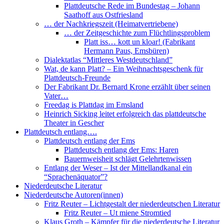
Plattdeutsche Rede im Bundestag – Johann
Saathoff aus Ostfriesland
… der Nachkriegszeit (Heimatvertriebene)
… der Zeitgeschichte zum Flüchtlingsproblem
Platt iss… kott un kloar! (Fabrikant
Hermann Paus, Emsbüren)
Dialektatlas “Mittleres Westdeutschland”
Wat, de kann Platt? – Ein Weihnachtsgeschenk für
Plattdeutsch-Freunde
Der Fabrikant Dr. Bernard Krone erzählt über seinen
Vater…
Freedag is Plattdag im Emsland
Heinrich Sicking leitet erfolgreich das plattdeutsche
Theater in Gescher
Plattdeutsch entlang….
Plattdeutsch entlang der Ems
Plattdeutsch entlang der Ems: Haren
Bauernweisheit schlägt Gelehrtenwissen
Entlang der Weser – Ist der Mittellandkanal ein
“Sprachenäquator”?
Niederdeutsche Literatur
Niederdeutsche Autoren(innen)
Fritz Reuter – Lichtgestalt der niederdeutschen Literatur
Fritz Reuter – Ut miene Stromtied
Klaus Groth – Kämpfer für die niederdeutsche Literatur