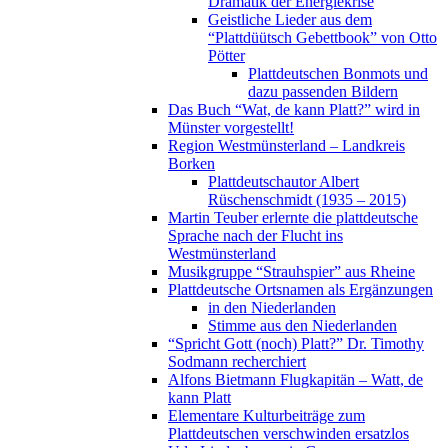
Dramatik der Energiekrise
Geistliche Lieder aus dem
“Plattdüütsch Gebettbook” von Otto
Pötter
Plattdeutschen Bonmots und
dazu passenden Bildern
Das Buch “Wat, de kann Platt?” wird in
Münster vorgestellt!
Region Westmünsterland – Landkreis
Borken
Plattdeutschautor Albert
Rüschenschmidt (1935 – 2015)
Martin Teuber erlernte die plattdeutsche
Sprache nach der Flucht ins
Westmünsterland
Musikgruppe “Strauhspier” aus Rheine
Plattdeutsche Ortsnamen als Ergänzungen
in den Niederlanden
Stimme aus den Niederlanden
“Spricht Gott (noch) Platt?” Dr. Timothy
Sodmann recherchiert
Alfons Bietmann Flugkapitän – Watt, de
kann Platt
Elementare Kulturbeiträge zum
Plattdeutschen verschwinden ersatzlos