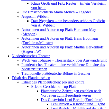
Klaus Groth und Fritz Reuter – (m)ein Vergleich
von heute
Die Emslandichterin Maria Mönch – Tegeder
Augustin Wibbelt
Datt Pöggsken – ein besonders schönes Gedicht
von A. Wibbelt
Autorinnen und Autoren up Platt: Hermann May
(Meppen)
Autorinnen und Autoren up Platt: Hans Hopmann
(Emsbüren/Münster)
Autorinnen und Autoren up Platt: Martha Herkenhoff
(Hagen TW)
Niederdeutsches Theater
Wech van Tohuuse – Theaterstück über Auswanderung
Plattdeutsches Theater – eine verbliebene Domäne des
Niederdeutschen
Traditionelle plattdeutsche Bühne in Gescher
Erhalt des Plattdeutschen
Erhalt des Plattdeutschen: pro und kontra
Erlebte Geschichte – up Platt
Plattdeutsche Zeitzeugen erzählen nach
Vorträgen zum Heuerlingswesen
Das Gastwirtin Leni Breloh (Emsbüren)
Leni Breloh – Kindheit und Jugend
Leni Breloh – Mithilfe auf dem Hof