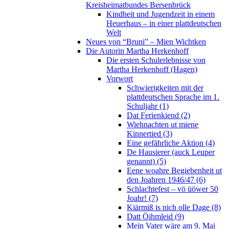
Kreisheimatbundes Bersenbrück
Kindheit und Jugendzeit in einem
Heuerhaus – in einer plattdeutschen
Welt
Neues von “Bruni” – Mien Wichtken
Die Autorin Martha Herkenhoff
Die ersten Schulerlebnisse von
Martha Herkenhoff (Hagen)
Vorwort
Schwierigkeiten mit der
plattdeutschen Sprache im 1.
Schuljahr (1)
Dat Ferienkiend (2)
Wiehnachten ut miene
Kinnertied (3)
Eine gefährliche Aktion (4)
De Hausierer (auck Leuper
genannt) (5)
Eene woahre Begiebenheit ut
den Joahren 1946/47 (6)
Schlachtefest – vö üöwer 50
Joahr! (7)
Kiärmiß is nich olle Dage (8)
Datt Öihmleid (9)
Mein Vater wäre am 9. Mai