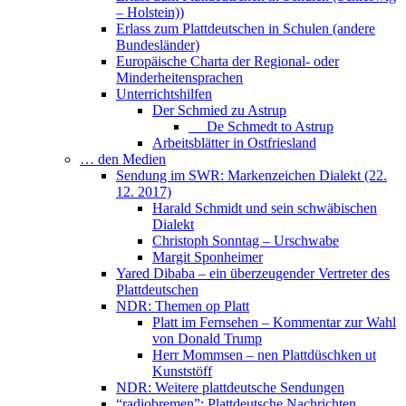
– Holstein))
Erlass zum Plattdeutschen in Schulen (andere
Bundesländer)
Europäische Charta der Regional- oder
Minderheitensprachen
Unterrichtshilfen
Der Schmied zu Astrup
De Schmedt to Astrup
Arbeitsblätter in Ostfriesland
… den Medien
Sendung im SWR: Markenzeichen Dialekt (22.
12. 2017)
Harald Schmidt und sein schwäbischen
Dialekt
Christoph Sonntag – Urschwabe
Margit Sponheimer
Yared Dibaba – ein überzeugender Vertreter des
Plattdeutschen
NDR: Themen op Platt
Platt im Fernsehen – Kommentar zur Wahl
von Donald Trump
Herr Mommsen – nen Plattdüschken ut
Kunststöff
NDR: Weitere plattdeutsche Sendungen
“radiobremen”: Plattdeutsche Nachrichten