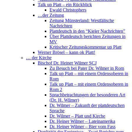
Talk up Platt – ein Rückblick
Ewald Christophers
…der Zeitung
Zeitung Münsterland: Westfälische
Nachrichten
Plattdeutsch in den “Kieler Nachrichten”
Über Plattdeutsch berichten Zeitungen in
MV
Kritischer Zeitungskommentar up Platt
Werner Brösel – kann ok Platt!
… der Kirche
Bischof Dr. Heiner Wilmer SCJ
Zu Besuch bei Pater Dr. Wilmer in Rom
Talk up Platt – mit einem Ordensoberen in
Rom
Talk up Platt – mit einem Ordensoberen in
Rom 2
Sprachbetrachtungen der besonderen Art
(Dr. H. Wilmer)
Dr. Wilmer – Zukunft der plattdeutschen
Sprache
Dr. Wilmer – Platt und Kirche
Dr. Heiner Wilmer – Lateinamerika
Dr. Heiner Wilmer – Bier vom Fass
Duplizität der Ereignisse – Zwei Berichte zum