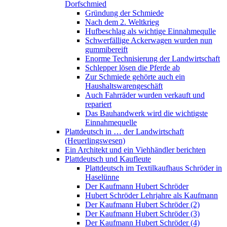
Dorfschmied
Gründung der Schmiede
Nach dem 2. Weltkrieg
Hufbeschlag als wichtige Einnahmequlle
Schwerfällige Ackerwagen wurden nun
gummibereift
Enorme Technisierung der Landwirtschaft
Schlepper lösen die Pferde ab
Zur Schmiede gehörte auch ein
Haushaltswarengeschäft
Auch Fahrräder wurden verkauft und
repariert
Das Bauhandwerk wird die wichtigste
Einnahmequelle
Plattdeutsch in … der Landwirtschaft
(Heuerlingswesen)
Ein Architekt und ein Viehhändler berichten
Plattdeutsch und Kaufleute
Plattdeutsch im Textilkaufhaus Schröder in
Haselünne
Der Kaufmann Hubert Schröder
Hubert Schröder Lehrjahre als Kaufmann
Der Kaufmann Hubert Schröder (2)
Der Kaufmann Hubert Schröder (3)
Der Kaufmann Hubert Schröder (4)