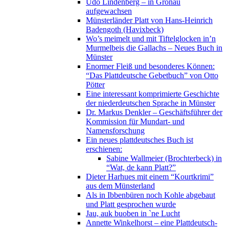
Udo Lindenberg – in Gronau
aufgewachsen
Münsterländer Platt von Hans-Heinrich
Badengoth (Havixbeck)
Wo’s meimelt und mit Tiftelglocken in’n
Murmelbeis die Gallachs – Neues Buch in
Münster
Enormer Fleiß und besonderes Können:
“Das Plattdeutsche Gebetbuch” von Otto
Pötter
Eine interessant komprimierte Geschichte
der niederdeutschen Sprache in Münster
Dr. Markus Denkler – Geschäftsführer der
Kommission für Mundart- und
Namensforschung
Ein neues plattdeutsches Buch ist
erschienen:
Sabine Wallmeier (Brochterbeck) in
“Wat, de kann Platt?”
Dieter Harhues mit einem “Kourtkrimi”
aus dem Münsterland
Als in Ibbenbüren noch Kohle abgebaut
und Platt gesprochen wurde
Jau, auk buoben in `ne Lucht
Annette Winkelhorst – eine Plattdeutsch-