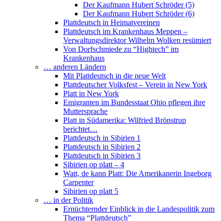
Der Kaufmann Hubert Schröder (5)
Der Kaufmann Hubert Schröder (6)
Plattdeutsch in Heimatvereinen
Plattdeutsch im Krankenhaus Meppen –
Verwaltungsdirektor Wilhelm Wolken resümiert
Von Dorfschmiede zu “Hightech” im
Krankenhaus
… anderen Ländern
Mit Plattdeutsch in die neue Welt
Plattdeutscher Volksfest – Verein in New York
Platt in New York
Emigranten im Bundesstaat Ohio pflegen ihre
Muttersprache
Platt in Südamerika: Wilfried Brönstrup
berichtet…
Plattdeutsch in Sibirien 1
Plattdeutsch in Sibirien 2
Plattdeutsch in Sibirien 3
Sibirien op platt – 4
Watt, de kann Platt: Die Amerikanerin Ingeborg
Carpenter
Sibirien op platt 5
… in der Politik
Ernüchternder Einblick in die Landespolitik zum
Thema “Plattdeutsch”