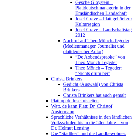
Gesche Gloystein –
Plattdeutschmanagerin in der
Emsländischen Landschaft
Josef Grave – Platt gehört zur
Kulturregion
Josef Grave – Landschaftstag
2012
Nachruf auf Theo Mönch-Tegeder
(Medienmanager, Journalist und
plattdeutscher Autor)
“De Aobendspraoke” von
Theo Mönch Tegeder
Theo Mönch – Tegeder:
“Nichts drum bei”
Christa Brinkers
Gedicht (Auswahl) von Christa
Brinkers
Christa Brinkers hat auch gemalt
Platt up de Insel utsletten
Watt, de kann Platt: Dr. Christof
Austermann
Sprachliche Verhältnisse in den ländlichen
Volksschulen bis in die 50er Jahre – von
Dr. Helmut Lensing
Die “Städtker” und die Landbewohner: