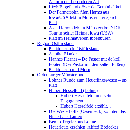
Autorin der besonderen Art
Lied: Et geiht nix över de Gemütlichkeit
Der Farmersohn Alan Harms aus
Iowa/USA lebt in Münster – er spricht
Platt
Alan Harms (lebt in Münster) bei NDR
Tour in seiner Heimat Iowa (USA)
Platt im Heimatverein Ibbenbüren
Region Ostfriesland
Plattdeutsch in Ostfriesland
Annika Blanke
Hannes Flesner – De Pastor mit de koll
Footen (Der Pastor mit den kalten Füßen)
Plattdeutsch und Moor
Oldenburger Münsterland
Lohner Runde zum Heuerlingswesen – up
Platt
Hubert Hesselfeld (Lohne)
Hubert Hesselfeldt und sein
Engagement
Hubert Hesselfeld erzählt….
Die Westerhoffs (Ossenbeck) konnten das
Heuerhaus kaufen
Benno Tegeler aus Lohne
Heuerleute erzählen: Alfred Bödecker