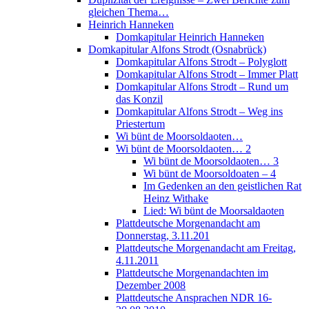
gleichen Thema…
Heinrich Hanneken
Domkapitular Heinrich Hanneken
Domkapitular Alfons Strodt (Osnabrück)
Domkapitular Alfons Strodt – Polyglott
Domkapitular Alfons Strodt – Immer Platt
Domkapitular Alfons Strodt – Rund um
das Konzil
Domkapitular Alfons Strodt – Weg ins
Priestertum
Wi bünt de Moorsoldaoten…
Wi bünt de Moorsoldaoten… 2
Wi bünt de Moorsoldaoten… 3
Wi bünt de Moorsoldoaten – 4
Im Gedenken an den geistlichen Rat
Heinz Withake
Lied: Wi bünt de Moorsaldaoten
Plattdeutsche Morgenandacht am
Donnerstag, 3.11.201
Plattdeutsche Morgenandacht am Freitag,
4.11.2011
Plattdeutsche Morgenandachten im
Dezember 2008
Plattdeutsche Ansprachen NDR 16-