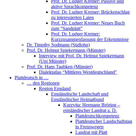
Prof. Dr. Ludger Kremer: Passive und
aktive Sprachkompetenz
Prof. Dr. Ludger Kremer: Brückenschlag
zu interessierten Laien
Prof. Dr. Ludger Kremer: Neues Buch
zum “Sandplatt”
Prof. Dr. Ludger Kremer:
Kurzzusammenfassung der Erkenntnisse
Dr. Timothy Sodmann (Südlohn)
Prof. Dr. Helmut Spiekermann (Münster)
Interview mit Prof. Dr. Helmut Spiekermann
(Uni Münster)
Prof. Dr. Hans Taubken (Münster)
Dialektatlas “Mittleres Westdeutschland”
Plattdeutsch in …
… den Regionen
Region Emsland
Emsländische Landschaft und
Emsländischer Heimatbund
Kurzvita: Hermann Bröring –
emsländischer Landrat a. D.
Plattdeutschkompetenz
Plattdeutscher Landschaftstag
in Frenswegen
Landrat mit Platt