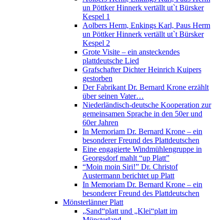
un Pöttker Hinnerk vertällt ut`t Bürsker
Kespel 1
Aolbers Herm, Enkings Karl, Paus Herm
un Pöttker Hinnerk vertällt ut`t Bürsker
Kespel 2
Grote Visite – ein ansteckendes
plattdeutsche Lied
Grafschafter Dichter Heinrich Kuipers
gestorben
Der Fabrikant Dr. Bernard Krone erzählt
über seinen Vater…
Niederländisch-deutsche Kooperation zur
gemeinsamen Sprache in den 50er und
60er Jahren
In Memoriam Dr. Bernard Krone – ein
besonderer Freund des Plattdeutschen
Eine engagierte Windmühlengruppe in
Georgsdorf mahlt “up Platt”
“Moin moin Siri!” Dr. Christof
Austermann berichtet up Platt
In Memoriam Dr. Bernard Krone – ein
besonderer Freund des Plattdeutschen
Mönsterlänner Platt
„Sand“platt und „Klei“platt im
Münsterland