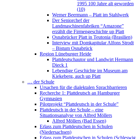
1995 100 Jahre alt geworden
(10)
Werner Beermann – Platt im Stahlwerk
Der Seniorchef der
Landmaschinenfabriken “Amazone”
erzählt die Firmengeschichte up Platt
Osnabrücker Platt in Teutonia (Brasilien)
Interview mit Domkapitular Alfons Strodt
– Bistum Osnabrück
Region Lüneburger Heide
Plattdeutschautor und Landwirt Hermann
Dieck 1
Lebendige Geschichte im Museum am
Kiekeberg, auch up Platt
… der Schule
Ursachen für die dialektalen Sprachbarrieren
Recherche 1: Plattdeutsch an Hamburger
Gymnasien
Pilotprojekt “Plattdeutsch in der Schule”
Plattdeutsch in der Schule – eine
Situationsanalyse von Alfred Möllers
Alfred Möllers (Bad Essen)
Erlass zum Plattdeutschen in Schulen
(Niedersachsen)
Erlass zum Plattdeutschen in Schulen (Schleswig