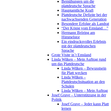
Bemühungen um die
plattdeutsche Sprache
Hauptamtliche Kraft
Plattdeutsche Defizite bei der
nachwachsenden Generation
Besondere Erfolge als Landrat
“Der König vom Emsland…”
Hermann Bröring am
Himmelstor
Ein eindrucksvolles Erlebnis
mit der plattdeutschen
Sprache
Grote Visite in`t Emsland
Linda Wilken – Mein Auftrag rund
um das Plattdeutsche
Linda Wilken – Bewusstsein
für Platt wecken
Linda Wilken –
Plattdeutschsituation an den
Schulen
Linda Wilken – Mein Auftrag
Josef Grave – Unterstützung in der
Politik
Josef Grave – Jeder kann Platt
lernen