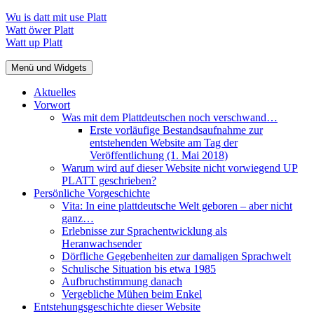
Zum
Wu is datt mit use Platt
Inhalt
Watt öwer Platt
springen
Watt up Platt
Menü und Widgets
Aktuelles
Vorwort
Was mit dem Plattdeutschen noch verschwand…
Erste vorläufige Bestandsaufnahme zur
entstehenden Website am Tag der
Veröffentlichung (1. Mai 2018)
Warum wird auf dieser Website nicht vorwiegend UP
PLATT geschrieben?
Persönliche Vorgeschichte
Vita: In eine plattdeutsche Welt geboren – aber nicht
ganz…
Erlebnisse zur Sprachentwicklung als
Heranwachsender
Dörfliche Gegebenheiten zur damaligen Sprachwelt
Schulische Situation bis etwa 1985
Aufbruchstimmung danach
Vergebliche Mühen beim Enkel
Entstehungsgeschichte dieser Website