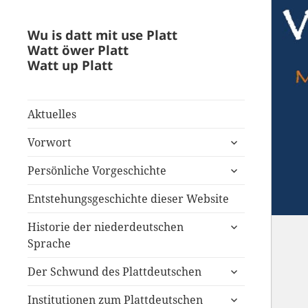
Wu is datt mit use Platt
Watt öwer Platt
Watt up Platt
Aktuelles
untermenü
Vorwort
anzeigen
untermenü
Persönliche Vorgeschichte
anzeigen
Entstehungsgeschichte dieser Website
untermenü
Historie der niederdeutschen
anzeigen
Sprache
untermenü
Der Schwund des Plattdeutschen
anzeigen
untermenü
Institutionen zum Plattdeutschen