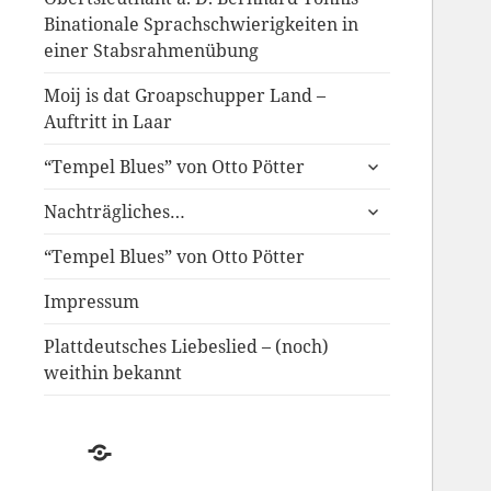
Binationale Sprachschwierigkeiten in
einer Stabsrahmenübung
Moij is dat Groapschupper Land –
Auftritt in Laar
untermenü
“Tempel Blues” von Otto Pötter
anzeigen
untermenü
Nachträgliches…
anzeigen
“Tempel Blues” von Otto Pötter
Impressum
Plattdeutsches Liebeslied – (noch)
weithin bekannt
Der
Schwund