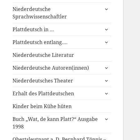
anzeigen
untermenü
Niederdeutsche
anzeigen
Sprachwissenschaftler
untermenü
Plattdeutsch in …
anzeigen
untermenü
Plattdeutsch entlang….
anzeigen
Niederdeutsche Literatur
untermenü
Niederdeutsche Autoren(innen)
anzeigen
untermenü
Niederdeutsches Theater
anzeigen
untermenü
Erhalt des Plattdeutschen
anzeigen
Kinder beim Kühe hüten
untermenü
Buch „Wat, de kann Platt?“ Ausgabe
anzeigen
1998
Obertsleutnant a. D. Bernhard Tönnis –