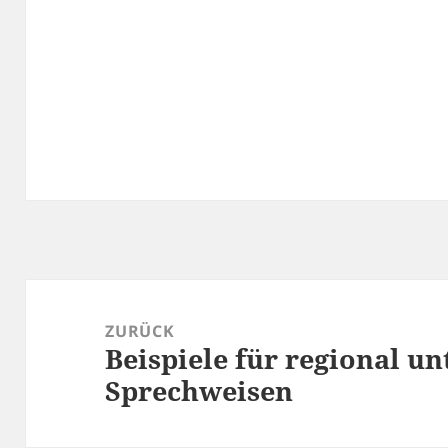
Beitragsnavigation
ZURÜCK
Beispiele für regional un
Vorheriger
Beitrag:
Sprechweisen