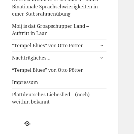
Binationale Sprachschwierigkeiten in
einer Stabsrahmenübung
Moij is dat Groapschupper Land –
Auftritt in Laar
untermenü
“Tempel Blues” von Otto Pötter
anzeigen
untermenü
Nachträgliches…
anzeigen
“Tempel Blues” von Otto Pötter
Impressum
Plattdeutsches Liebeslied – (noch)
weithin bekannt
Der
Schwund