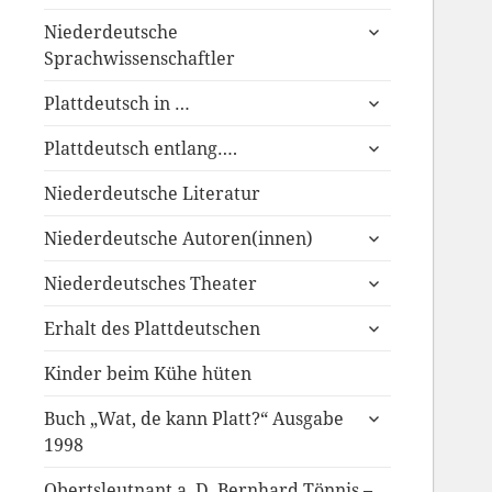
anzeigen
untermenü
Niederdeutsche
anzeigen
Sprachwissenschaftler
untermenü
Plattdeutsch in …
anzeigen
untermenü
Plattdeutsch entlang….
anzeigen
Niederdeutsche Literatur
untermenü
Niederdeutsche Autoren(innen)
anzeigen
untermenü
Niederdeutsches Theater
anzeigen
untermenü
Erhalt des Plattdeutschen
anzeigen
Kinder beim Kühe hüten
untermenü
Buch „Wat, de kann Platt?“ Ausgabe
anzeigen
1998
Obertsleutnant a. D. Bernhard Tönnis –