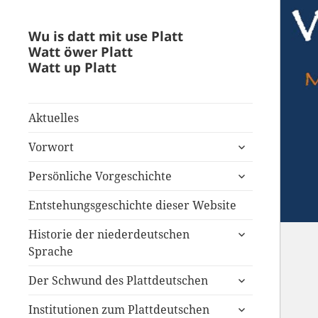
Wu is datt mit use Platt
Watt öwer Platt
Watt up Platt
Aktuelles
untermenü
Vorwort
anzeigen
untermenü
Persönliche Vorgeschichte
anzeigen
Entstehungsgeschichte dieser Website
untermenü
Historie der niederdeutschen
anzeigen
Sprache
untermenü
Der Schwund des Plattdeutschen
anzeigen
untermenü
Institutionen zum Plattdeutschen