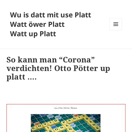
Wu is datt mit use Platt
Watt öwer Platt
Watt up Platt
MENÜ
UND
WIDGETS
So kann man “Corona”
verdichten! Otto Pötter up
platt ….