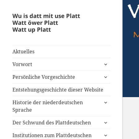
Wu is datt mit use Platt
Watt öwer Platt
Watt up Platt
Aktuelles
untermenü
Vorwort
anzeigen
untermenü
Persönliche Vorgeschichte
anzeigen
Entstehungsgeschichte dieser Website
untermenü
Historie der niederdeutschen
anzeigen
Sprache
untermenü
Der Schwund des Plattdeutschen
anzeigen
untermenü
Institutionen zum Plattdeutschen