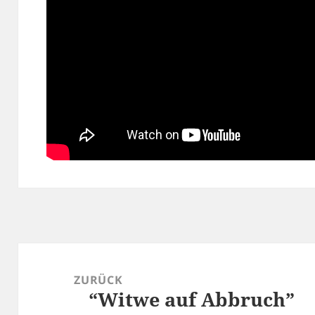
Beitragsnavigation
ZURÜCK
“Witwe auf Abbruch”
Vorheriger