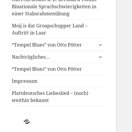
Binationale Sprachschwierigkeiten in
einer Stabsrahmenübung
Moij is dat Groapschupper Land –
Auftritt in Laar
untermenü
“Tempel Blues” von Otto Pötter
anzeigen
untermenü
Nachträgliches…
anzeigen
“Tempel Blues” von Otto Pötter
Impressum
Plattdeutsches Liebeslied – (noch)
weithin bekannt
Der
Schwund