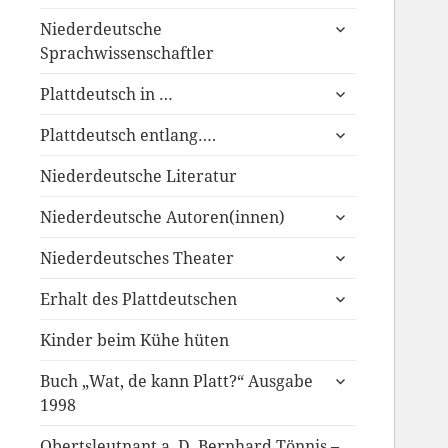
anzeigen
untermenü
Niederdeutsche
anzeigen
Sprachwissenschaftler
untermenü
Plattdeutsch in …
anzeigen
untermenü
Plattdeutsch entlang….
anzeigen
Niederdeutsche Literatur
untermenü
Niederdeutsche Autoren(innen)
anzeigen
untermenü
Niederdeutsches Theater
anzeigen
untermenü
Erhalt des Plattdeutschen
anzeigen
Kinder beim Kühe hüten
untermenü
Buch „Wat, de kann Platt?“ Ausgabe
anzeigen
1998
Obertsleutnant a. D. Bernhard Tönnis –